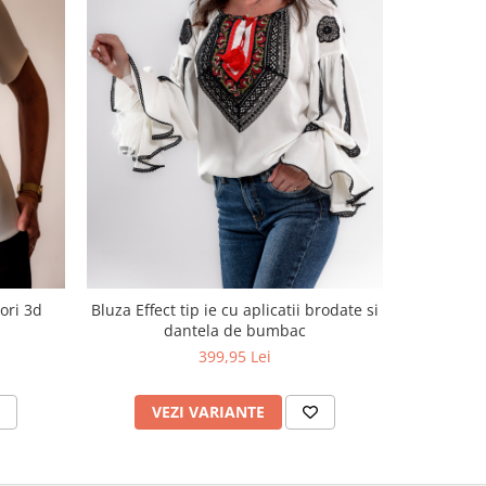
NOU
ori 3d
Bluza Effect tip ie cu aplicatii brodate si
Bluza g
dantela de bumbac
399,95 Lei
VEZI VARIANTE
V