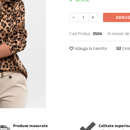
IN STOC
ADAUG
Cod Produs:
3504
Ai nevoie de
Adauga la Favorite
Cere 
Produse masurate
Calitate superio