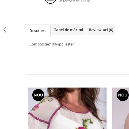
in termen de 14zile
Tabel de mărimi
Review-uri
(0)
Descriere
Compozitie:100%poliester
NOU
NOU