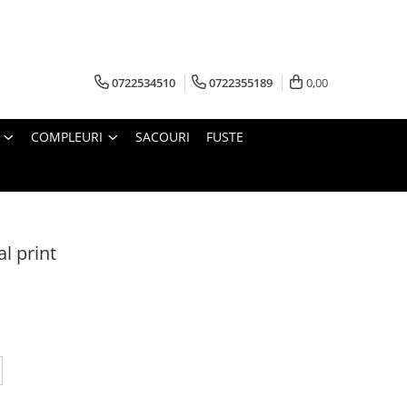
0722534510
0722355189
0,00
COMPLEURI
SACOURI
FUSTE
l print