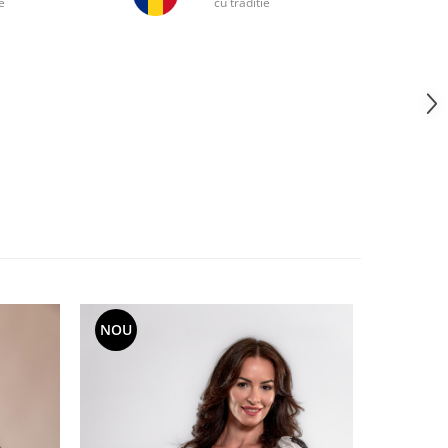
e
cu traditie
NOU