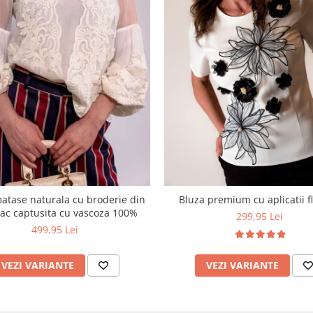
atase naturala cu broderie din
Bluza premium cu aplicatii fl
c captusita cu vascoza 100%
299,95 Lei
499,95 Lei
VEZI VARIANTE
VEZI VARIANTE