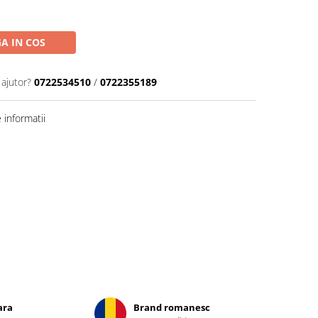
A IN COS
 ajutor?
0722534510
/
0722355189
informatii
ara
Brand romanesc