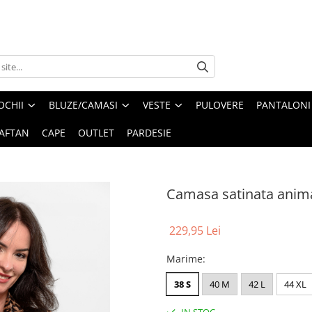
OCHII
BLUZE/CAMASI
VESTE
PULOVERE
PANTALONI
AFTAN
CAPE
OUTLET
PARDESIE
Camasa satinata anima
229,95 Lei
Marime
:
38 S
40 M
42 L
44 XL