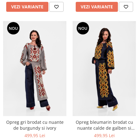
VEZI VARIANTE
VEZI VARIANTE
NOU
NOU
Opreg gri brodat cu nuante
Opreg bleumarin brodat cu
de burgundy si ivory
nuante calde de galben si
portocaliu
499,95 Lei
499,95 Lei