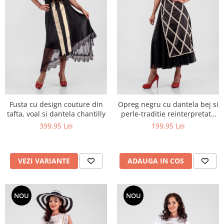
Fusta cu design couture din
Opreg negru cu dantela bej si
tafta, voal si dantela chantilly
perle-traditie reinterpretata
cu eleganta contemporana
399,95 Lei
199,95 Lei
VEZI VARIANTE
ADAUGA IN COS
NOU
NOU