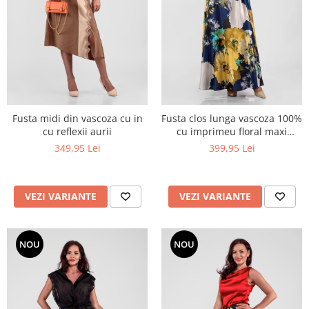
Fusta midi din vascoza cu in
Fusta clos lunga vascoza 100%
cu reflexii aurii
cu imprimeu floral maxi
galben cu bleumarin
349,95 Lei
399,95 Lei
VEZI VARIANTE
VEZI VARIANTE
NOU
NOU