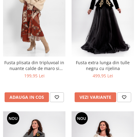
Fusta plisata din tripluvoal in
Fusta extra lunga din tulle
nuante calde de maro si
negru cu rijelina
caramiziu
199,95 Lei
499,95 Lei
ADAUGA IN COS
VEZI VARIANTE
NOU
NOU