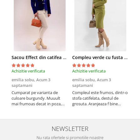
Sacou Effect din catifea neelastica albastru royal
Compleu verde cu fusta conica si broderie
Achizitie verificata
Achizitie verificata
Achi
emilia sobu,
Acum 3
emilia sobu,
Acum 3
emi
saptamani
saptamani
sap
Cumparat pe varianta de
Compleul este frumos, dintr-o
Croi
culoare burgundy. Muuult
stofa catifelata, destul de
vine
mai frumoas decat in poza,
grosuta. Aranjeaza f bine
nee
este versatil si calitativ
silueta si scoate formele in
potr
evidenta (cumparat pe alta
culoare)
NEWSLETTER
Nu rata ofertele si promotiile noastre