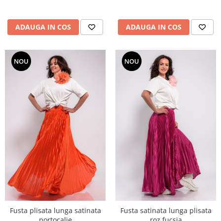
ADAUGA IN COS
ADAUGA IN COS
NOU
NOU
Fusta plisata lunga satinata
Fusta satinata lunga plisata
portocalie
roz fucsia