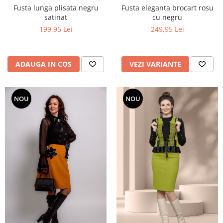
Fusta lunga plisata negru
Fusta eleganta brocart rosu
satinat
cu negru
199,95 Lei
249,95 Lei
ADAUGA IN COS
VEZI VARIANTE
NOU
NOU