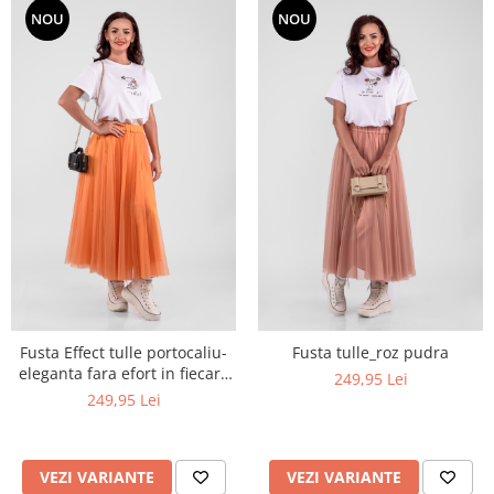
NOU
NOU
Fusta Effect tulle portocaliu-
Fusta tulle_roz pudra
eleganta fara efort in fiecare
249,95 Lei
zi
249,95 Lei
VEZI VARIANTE
VEZI VARIANTE