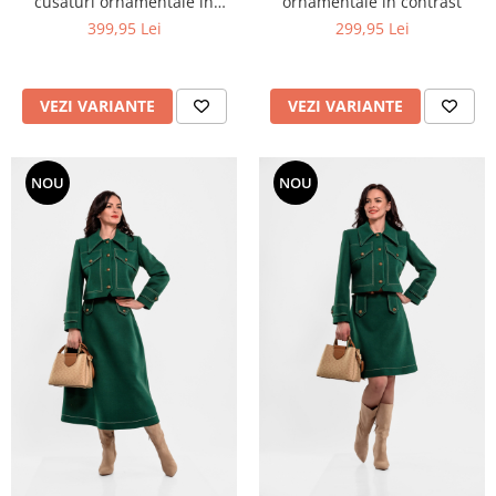
cusaturi ornamentale in
ornamentale in contrast
contrast
399,95 Lei
299,95 Lei
VEZI VARIANTE
VEZI VARIANTE
NOU
NOU