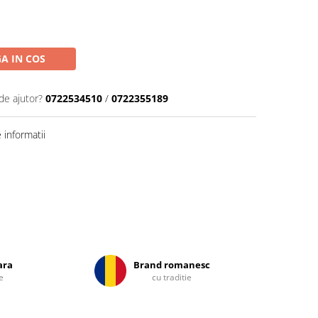
A IN COS
de ajutor?
0722534510
/
0722355189
informatii
ara
Brand romanesc
e
cu traditie