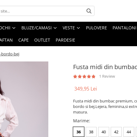
OCHII
BLUZE/CAMASI
VESTE
PULOVERE
PANTALONI
AFTAN
CAPE
OUTLET
PARDESIE
-bordo-bej
Fusta midi din bumbac
1 Review
349,95 Lei
Fusta midi din bumbac premium, cu 
bordo si bej.Lejera, feminina,si extr
masura.
Marime
:
36
38
40
42
44