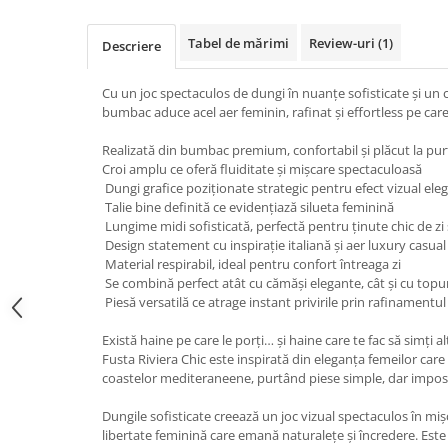
Tabel de mărimi
Review-uri
(1)
Descriere
Cu un joc spectaculos de dungi în nuanțe sofisticate și un 
bumbac aduce acel aer feminin, rafinat și effortless pe care
Realizată din bumbac premium, confortabil și plăcut la pur
Croi amplu ce oferă fluiditate și mișcare spectaculoasă
Dungi grafice poziționate strategic pentru efect vizual ele
Talie bine definită ce evidențiază silueta feminină
Lungime midi sofisticată, perfectă pentru ținute chic de zi
Design statement cu inspirație italiană și aer luxury casual
Material respirabil, ideal pentru confort întreaga zi
Se combină perfect atât cu cămăși elegante, cât și cu topu
Piesă versatilă ce atrage instant privirile prin rafinamentu
Există haine pe care le porți… și haine care te fac să simți al
Fusta Riviera Chic este inspirată din eleganța femeilor care 
coastelor mediteraneene, purtând piese simple, dar imposib
Dungile sofisticate creează un joc vizual spectaculos în miș
libertate feminină care emană naturalețe și încredere. Este