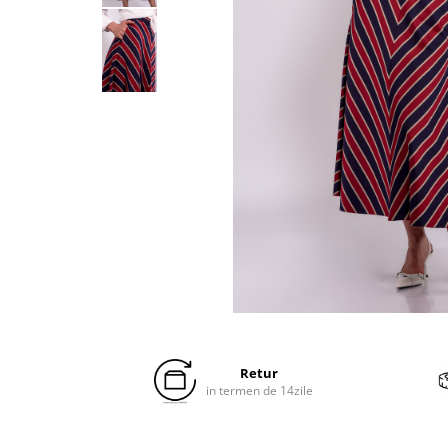
Distribuie
pe
Facebook
Retur
in termen de 14zile