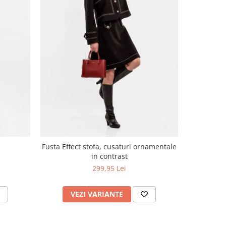
NOU
Fusta Effect stofa, cusaturi ornamentale
F
in contrast
299,95 Lei
VEZI VARIANTE
V