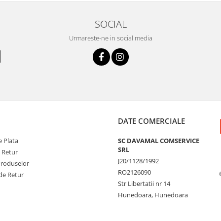
SOCIAL
Urmareste-ne in social media
DATE COMERCIALE
 Plata
SC DAVAMAL COMSERVICE
SRL
e Retur
J20/1128/1992
Produselor
RO2126090
de Retur
Str Libertatii nr 14
Hunedoara, Hunedoara