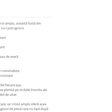
croi amplu, această fustă din
 nu-l poți ignora
tare
gant
 sau de seară
ri minimaliste
l cromatic
tfel fiecare pas.
se plimbă pe străzile însorite ale
il de uitat.
care, iar croiul amplu oferă acea
 genul de piesă care nu țipă după