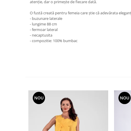
atenție, dar o primește de fiecare dată.
O fustă creată pentru femeia care știe că adevărata eleganț
- buzunare laterale
- lungime 88 cm
- fermoar lateral
- necaptusita
- compozitie: 100% bumbac
NOU
NOU