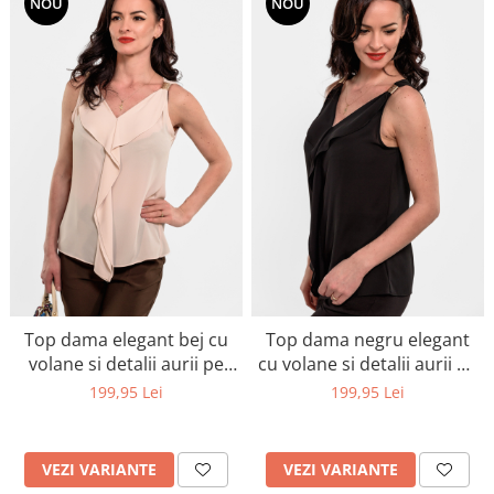
NOU
NOU
Top dama elegant bej cu
Top dama negru elegant
volane si detalii aurii pe
cu volane si detalii aurii pe
umeri-piesa esentiala
umeri-piesa must have
199,95 Lei
199,95 Lei
VEZI VARIANTE
VEZI VARIANTE