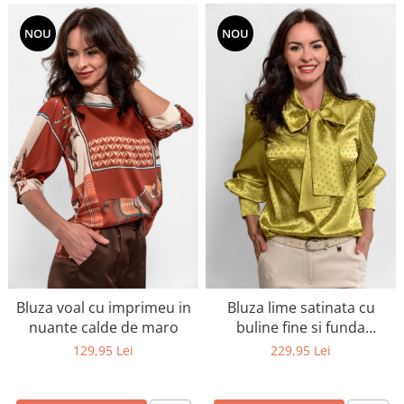
NOU
NOU
Bluza voal cu imprimeu in
Bluza lime satinata cu
nuante calde de maro
buline fine si funda
eleganta la gat
129,95 Lei
229,95 Lei