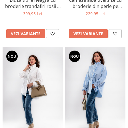
Bluza tip ie neagra cu
Camasa alba oversize cu
broderie trandafiri rosii si
broderie din perle pe
dantela la maneci
guler
399,95 Lei
229,95 Lei
VEZI VARIANTE
VEZI VARIANTE
NOU
NOU