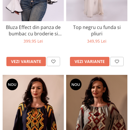
Bluza Effect din panza de
Top negru cu funda si
bumbac cu broderie si
pliuri
dantela
399,95 Lei
349,95 Lei
VEZI VARIANTE
VEZI VARIANTE
NOU
NOU