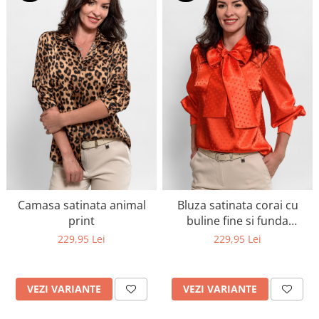
Camasa satinata animal
Bluza satinata corai cu
print
buline fine si funda
eleganta la gat
229,95 Lei
229,95 Lei
VEZI VARIANTE
VEZI VARIANTE