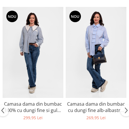
NOU
NOU
Camasa dama din bumbac
Camasa dama din bumbac
100% cu dungi fine si guler
cu dungi fine alb-albastre,
brodat
model casual elegant
299,95 Lei
269,95 Lei