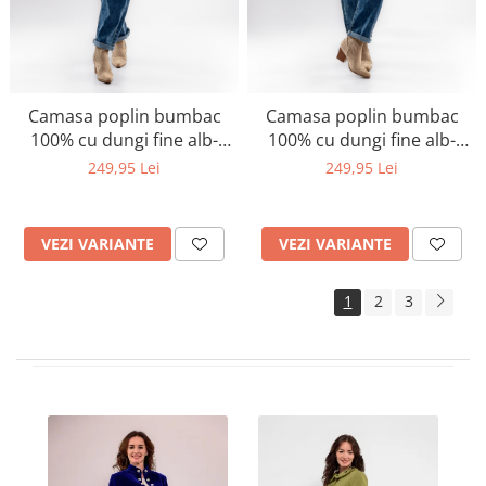
Camasa poplin bumbac
Camasa poplin bumbac
100% cu dungi fine alb-
100% cu dungi fine alb-
bleu si aplicatii cu perle
bleu si accesorii delicate
249,95 Lei
249,95 Lei
3d
VEZI VARIANTE
VEZI VARIANTE
1
2
3