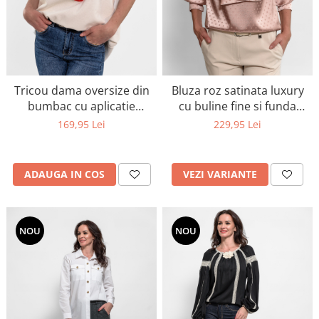
Tricou dama oversize din
Bluza roz satinata luxury
bumbac cu aplicatie
cu buline fine si funda
capsuna 3D
eleganta la gat
169,95 Lei
229,95 Lei
ADAUGA IN COS
VEZI VARIANTE
NOU
NOU