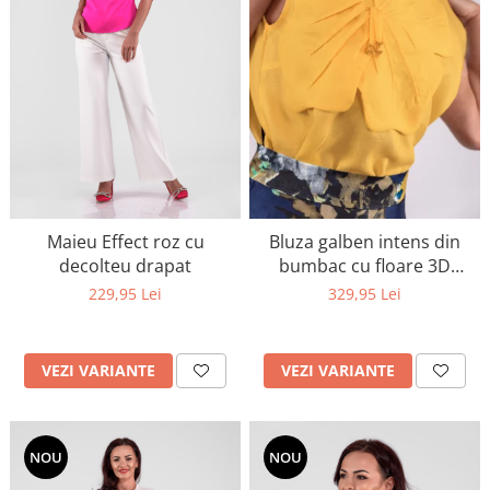
Maieu Effect roz cu
Bluza galben intens din
decolteu drapat
bumbac cu floare 3D
aplicata
229,95 Lei
329,95 Lei
VEZI VARIANTE
VEZI VARIANTE
NOU
NOU