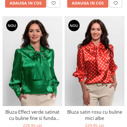
ADAUGA IN COS
ADAUGA IN COS
NOU
NOU
Bluza Effect verde satinat
Bluza satin rosu cu buline
cu buline fine si funda
mici albe
eleganta la gat
229,95 Lei
229,95 Lei