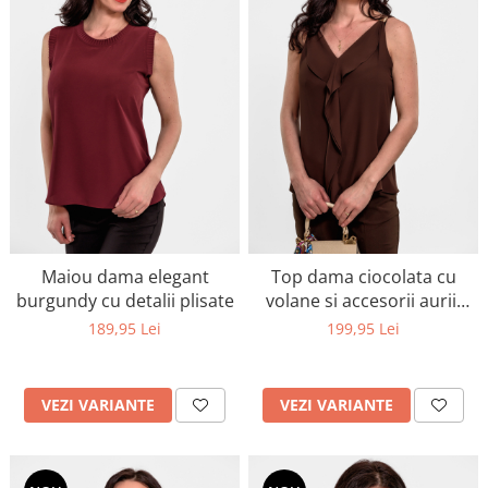
Maiou dama elegant
Top dama ciocolata cu
burgundy cu detalii plisate
volane si accesorii aurii-
piesa esentiala
189,95 Lei
199,95 Lei
VEZI VARIANTE
VEZI VARIANTE