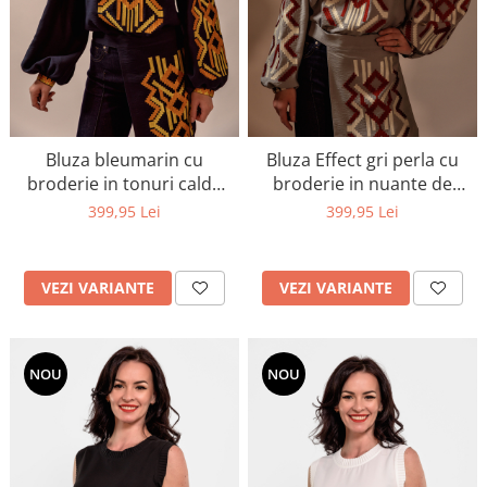
Bluza bleumarin cu
Bluza Effect gri perla cu
broderie in tonuri calde
broderie in nuante de
de galben si portocaliu
burgundy si ivory
399,95 Lei
399,95 Lei
VEZI VARIANTE
VEZI VARIANTE
NOU
NOU