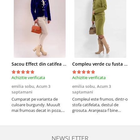
Sacou Effect din catifea neelastica albastru royal
Compleu verde cu fusta conica si broderie
Achizitie verificata
Achizitie verificata
Achi
emilia sobu,
Acum 3
emilia sobu,
Acum 3
emi
saptamani
saptamani
sap
Cumparat pe varianta de
Compleul este frumos, dintr-o
Croi
culoare burgundy. Muuult
stofa catifelata, destul de
vine
mai frumoas decat in poza,
grosuta. Aranjeaza f bine
nee
este versatil si calitativ
silueta si scoate formele in
potr
evidenta (cumparat pe alta
culoare)
NEWSLETTER