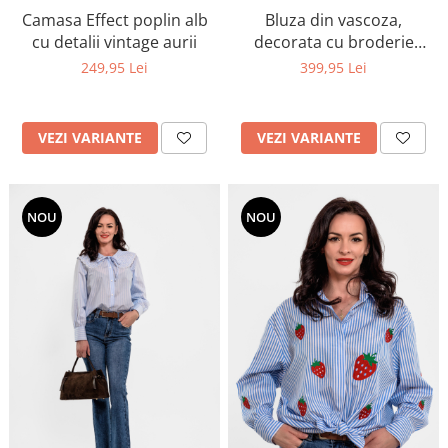
Camasa Effect poplin alb
Bluza din vascoza,
cu detalii vintage aurii
decorata cu broderie
rafinata si insertii din
249,95 Lei
399,95 Lei
dantela de bumbac
VEZI VARIANTE
VEZI VARIANTE
NOU
NOU