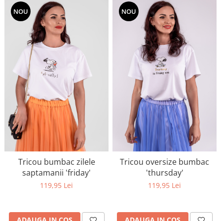
NOU
NOU
Tricou bumbac zilele
Tricou oversize bumbac
saptamanii 'friday'
'thursday'
119,95 Lei
119,95 Lei
ADAUGA IN COS
ADAUGA IN COS