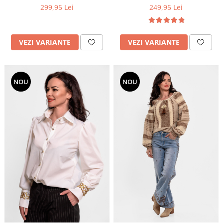
volane
299,95 Lei
249,95 Lei
supradimensionate si
funda la gat
VEZI VARIANTE
VEZI VARIANTE
NOU
NOU