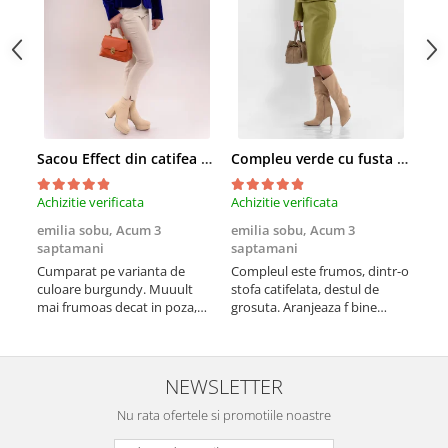
Sacou Effect din catifea neelastica albastru royal
Compleu verde cu fusta conica si broderie
Achizitie verificata
Achizitie verificata
Achi
emilia sobu,
Acum 3
emilia sobu,
Acum 3
emi
saptamani
saptamani
sap
Cumparat pe varianta de
Compleul este frumos, dintr-o
Croi
culoare burgundy. Muuult
stofa catifelata, destul de
vine
mai frumoas decat in poza,
grosuta. Aranjeaza f bine
nee
este versatil si calitativ
silueta si scoate formele in
potr
evidenta (cumparat pe alta
culoare)
NEWSLETTER
Nu rata ofertele si promotiile noastre