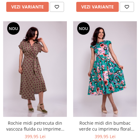
VEZI VARIANTE
VEZI VARIANTE
NOU
NOU
Rochie midi petrecuta din
Rochie midi din bumbac
vascoza fluida cu imprimeu
verde cu imprimeu floral
geometric kaki si burgundy
exotic
399,95 Lei
399,95 Lei