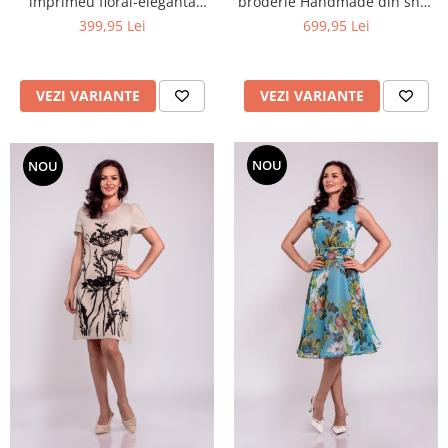
imprimeu floral-eleganta
broderie Handmade din snur
fresh de vara
violet-raze de apus de soare
399,95 Lei
699,95 Lei
VEZI VARIANTE
VEZI VARIANTE
NOU
NOU