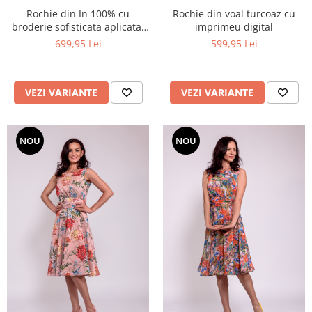
Rochie din In 100% cu
Rochie din voal turcoaz cu
broderie sofisticata aplicata-
imprimeu digital
rochia statement a verii
699,95 Lei
599,95 Lei
VEZI VARIANTE
VEZI VARIANTE
NOU
NOU