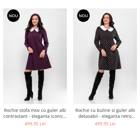
NOU
NOU
Rochie stofa mov cu guler alb
Rochie cu buline si guler alb
contrastant - eleganta iconica,
detasabil - eleganta retro
stil atemporal
reinterpretata
499,95 Lei
499,95 Lei