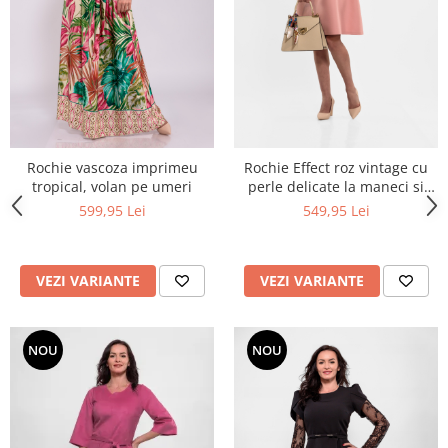
Rochie vascoza imprimeu
Rochie Effect roz vintage cu
tropical, volan pe umeri
perle delicate la maneci si
buzunare
599,95 Lei
549,95 Lei
VEZI VARIANTE
VEZI VARIANTE
NOU
NOU