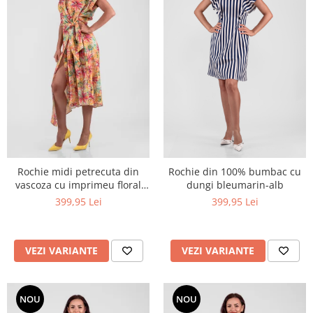
Rochie midi petrecuta din
Rochie din 100% bumbac cu
vascoza cu imprimeu floral
dungi bleumarin-alb
multicolor si croi asimetric
399,95 Lei
399,95 Lei
VEZI VARIANTE
VEZI VARIANTE
NOU
NOU