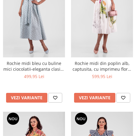
Rochie midi bleu cu buline
Rochie midi din poplin alb,
mici ciocolatii-eleganta clasica
captusita, cu imprimeu floral
cu un aer retro
stilizat si curea imbracata
499,95 Lei
599,95 Lei
VEZI VARIANTE
VEZI VARIANTE
NOU
NOU