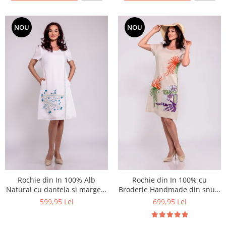
NOU
NOU
Rochie din In 100% Alb
Rochie din In 100% cu
Natural cu dantela si margele
Broderie Handmade din snur-
turcoaz-eleganta relaxata de
arta florala in culori vibrante
599,95 Lei
699,95 Lei
vara