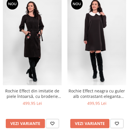
NOU
NOU
Rochie Effect din imitatie de
Rochie Effect neagra cu guler
piele întoarsă, cu broderie
alb contrastant-eleganta
florală si croi rafinat
iconica, stil atemporal
499,95 Lei
499,95 Lei
VEZI VARIANTE
VEZI VARIANTE