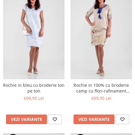
Rochie in bleu cu broderie ton
Rochie in 100% cu broderie
pe ton
camp cu flori-rafinament
artizanal care spune o
699,95 Lei
699,95 Lei
poveste
VEZI VARIANTE
VEZI VARIANTE