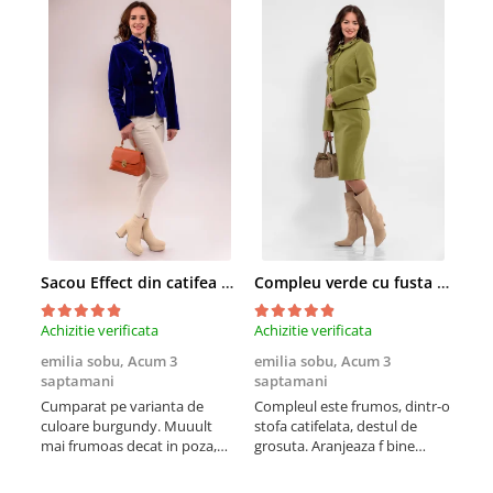
Sacou Effect din catifea neelastica albastru royal
Compleu verde cu fusta conica si broderie
Achizitie verificata
Achizitie verificata
Achi
emilia sobu,
Acum 3
emilia sobu,
Acum 3
emi
saptamani
saptamani
sap
Cumparat pe varianta de
Compleul este frumos, dintr-o
Croi
culoare burgundy. Muuult
stofa catifelata, destul de
vine
mai frumoas decat in poza,
grosuta. Aranjeaza f bine
nee
este versatil si calitativ
silueta si scoate formele in
potr
evidenta (cumparat pe alta