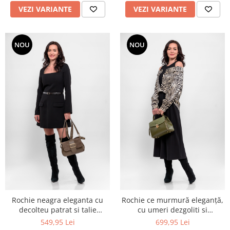
VEZI VARIANTE
VEZI VARIANTE
NOU
NOU
Rochie neagra eleganta cu
Rochie ce murmură eleganță,
decolteu patrat si talie
cu umeri dezgoliti si
accentuata
imprimeu zebră
549,95 Lei
699,95 Lei