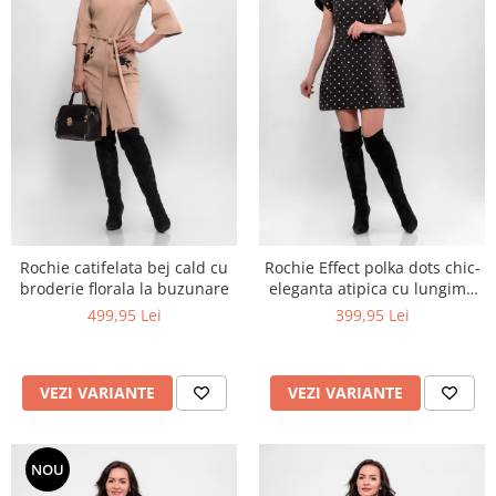
Rochie catifelata bej cald cu
Rochie Effect polka dots chic-
broderie florala la buzunare
eleganta atipica cu lungime
personalizabila
499,95 Lei
399,95 Lei
VEZI VARIANTE
VEZI VARIANTE
NOU