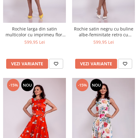
Rochie larga din satin
Rochie satin negru cu buline
multicolor cu imprimeu flori
albe-feminitate retro cu
abstracte
atitudine
599,95 Lei
599,95 Lei
VEZI VARIANTE
VEZI VARIANTE
-15%
NOU
-15%
NOU