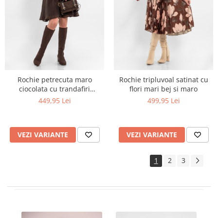
Rochie petrecuta maro
Rochie tripluvoal satinat cu
ciocolata cu trandafiri
flori mari bej si maro
handmade la maneci
449,95 Lei
499,95 Lei
VEZI VARIANTE
VEZI VARIANTE
1
2
3