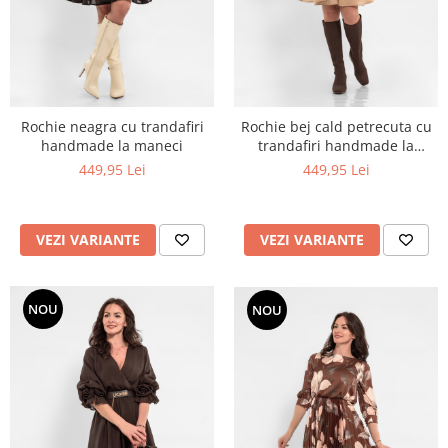
Rochie neagra cu trandafiri
Rochie bej cald petrecuta cu
handmade la maneci
trandafiri handmade la
maneci
449,95 Lei
449,95 Lei
VEZI VARIANTE
VEZI VARIANTE
NOU
NOU