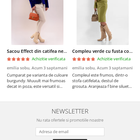
Sacou Effect din catifea neelastica albastru royal
Compleu verde cu fusta conica si broderie
Achizitie verificata
Achizitie verificata
emilia sobu,
Acum 3 saptamani
emilia sobu,
Acum 3 saptamani
e
Cumparat pe varianta de culoare
Compleul este frumos, dintr-o
C
burgundy. Muuult mai frumoas
stofa catifelata, destul de
c
decat in poza, este versatil si
grosuta. Aranjeaza f bine silueta
m
calitativ
si scoate formele in evidenta
(cumparat pe alta culoare)
NEWSLETTER
Nu rata ofertele si promotiile noastre