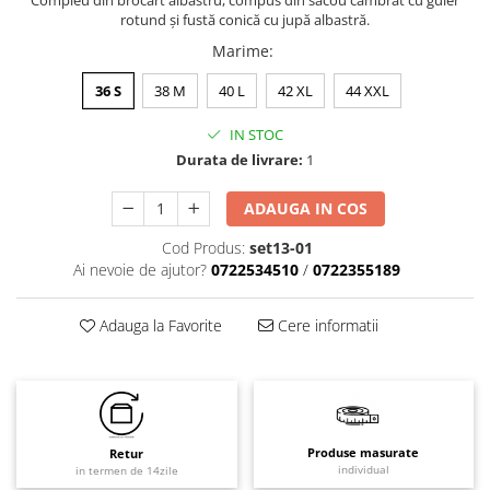
Compleu din brocart albastru, compus din sacou cambrat cu guler
rotund și fustă conică cu jupă albastră.
Marime
:
36 S
38 M
40 L
42 XL
44 XXL
IN STOC
Durata de livrare:
1
ADAUGA IN COS
Cod Produs:
set13-01
Ai nevoie de ajutor?
0722534510
/
0722355189
Adauga la Favorite
Cere informatii
Produse masurate
Retur
individual
in termen de 14zile