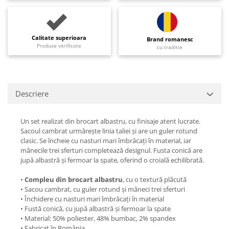
Calitate superioara
Brand romanesc
Produse verificate
cu traditie
Descriere
Un set realizat din brocart albastru, cu finisaje atent lucrate.
Sacoul cambrat urmărește linia taliei și are un guler rotund
clasic. Se încheie cu nasturi mari îmbrăcați în material, iar
mânecile trei sferturi completează designul. Fusta conică are
jupă albastră și fermoar la spate, oferind o croială echilibrată.
•
Compleu din brocart albastru
, cu o textură plăcută
• Sacou cambrat, cu guler rotund și mâneci trei sferturi
• Închidere cu nasturi mari îmbrăcați în material
• Fustă conică, cu jupă albastră și fermoar la spate
• Material: 50% poliester, 48% bumbac, 2% spandex
• Fabricat în România