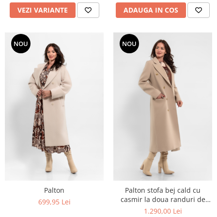
VEZI VARIANTE
ADAUGA IN COS
NOU
NOU
Palton
Palton stofa bej cald cu
casmir la doua randuri de
699,95 Lei
nasturi
1.290,00 Lei