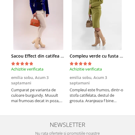
Sacou Effect din catifea neelastica albastru royal
Compleu verde cu fusta conica si broderie
Achizitie verificata
Achizitie verificata
Achi
emilia sobu,
Acum 3
emilia sobu,
Acum 3
emi
saptamani
saptamani
sap
Cumparat pe varianta de
Compleul este frumos, dintr-o
Croi
culoare burgundy. Muuult
stofa catifelata, destul de
vine
mai frumoas decat in poza,
grosuta. Aranjeaza f bine
nee
este versatil si calitativ
silueta si scoate formele in
potr
evidenta (cumparat pe alta
culoare)
NEWSLETTER
Nu rata ofertele si promotiile noastre