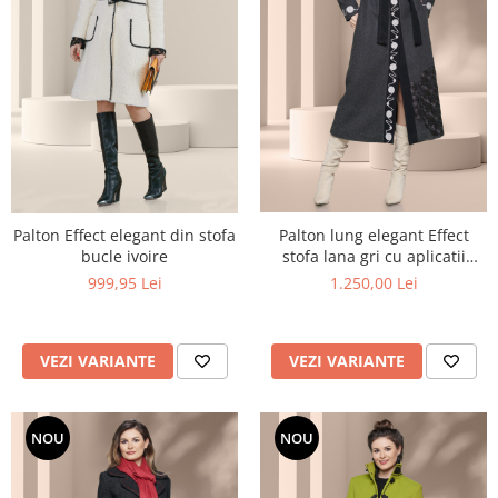
Palton lung elegant Effect
Palton Effect elegant din stofa
stofa lana gri cu aplicatii
bucle ivoire
argintii si negre
1.250,00 Lei
999,95 Lei
VEZI VARIANTE
VEZI VARIANTE
NOU
NOU