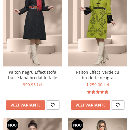
Palton negru Effect stofa
Palton Effect verde cu
bucle lana brodat in talie
broderie neagra
999,95 Lei
1.250,00 Lei
VEZI VARIANTE
VEZI VARIANTE
NOU
NOU