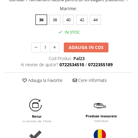
Marime
:
36
38
40
42
44
IN STOC
ADAUGA IN COS
Cod Produs:
Pal23
Ai nevoie de ajutor?
0722534510
/
0722355189
Adauga la Favorite
Cere informatii
Produse masurate
Retur
individual
in termen de 14zile