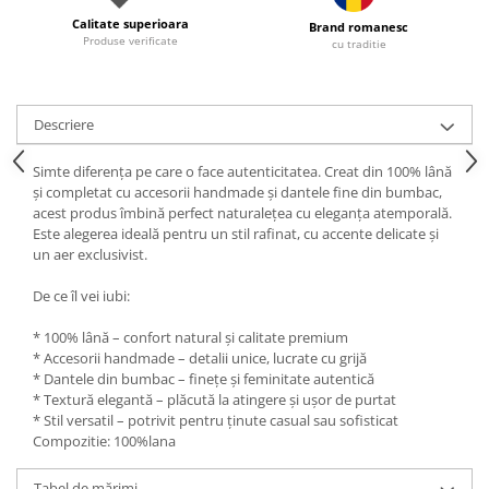
Calitate superioara
Brand romanesc
Produse verificate
cu traditie
Descriere
Simte diferența pe care o face autenticitatea. Creat din 100% lână
și completat cu accesorii handmade și dantele fine din bumbac,
acest produs îmbină perfect naturalețea cu eleganța atemporală.
Este alegerea ideală pentru un stil rafinat, cu accente delicate și
un aer exclusivist.
De ce îl vei iubi:
* 100% lână – confort natural și calitate premium
* Accesorii handmade – detalii unice, lucrate cu grijă
* Dantele din bumbac – finețe și feminitate autentică
* Textură elegantă – plăcută la atingere și ușor de purtat
* Stil versatil – potrivit pentru ținute casual sau sofisticat
Compozitie: 100%lana
Tabel de mărimi