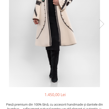
1.450,00 Lei
Piesă premium din 100% lână, cu accesorii handmade și dantele din
bumbac – rafinament natural pentru un stil elegant și autentic. ✨