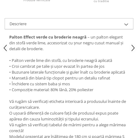
cu traditie
Descriere
Palton Effect verde cu broderie neagră
– un palton elegant
din stofă verde lime, accesorizat cu șnur negru cusut manual și
detalii de broderie.
• Palton verde lime din stofă, cu broderie neagră aplicată
• Croi cambrat pe talie și ușor evazat în partea de jos
• Buzunare laterale funcționale și guler înalt cu broderie aplicată
• Mansetă din blană tip clopot pentru un detaliu rafinat
• Închidere cu sistem baba și mos
• Compoziție material: 80% lână, 20% poliester
Vă rugăm să verificați eticheta interioară a produsului înainte de
curățare/calcare.
O ușoară diferență de culoare față de produsul expus poate
apărea din cauza luminozității și tipului ecranului.
Vă rugăm să verificați tabelul de mărimi pentru a alege mărimea
corectă!
Modelul prezentat are înălțimea de 180 cm și poartă mărimea S