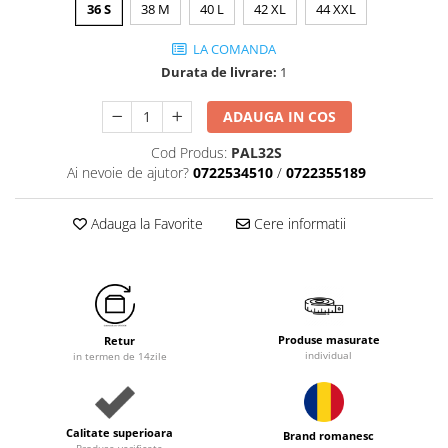
36 S
38 M
40 L
42 XL
44 XXL
LA COMANDA
Durata de livrare:
1
ADAUGA IN COS
Cod Produs:
PAL32S
Ai nevoie de ajutor?
0722534510
/
0722355189
Adauga la Favorite
Cere informatii
Produse masurate
Retur
individual
in termen de 14zile
Calitate superioara
Brand romanesc
Produse verificate