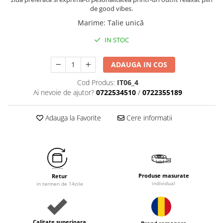
de good vibes.
Marime
:
Talie unică
IN STOC
ADAUGA IN COS
Cod Produs:
IT06_4
Ai nevoie de ajutor?
0722534510
/
0722355189
Adauga la Favorite
Cere informatii
Produse masurate
Retur
individual
in termen de 14zile
Calitate superioara