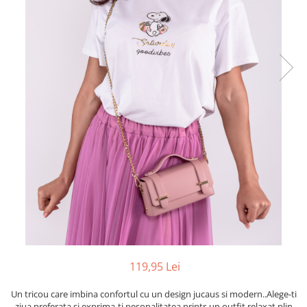
119,95 Lei
Un tricou care imbina confortul cu un design jucaus si modern..Alege-ti
ziua preferata si exprima-ti pesonalitatea printr-un outfit relaxat plin