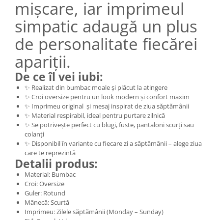
mișcare, iar imprimeul
simpatic adaugă un plus
de personalitate fiecărei
apariții.
De ce îl vei iubi:
✨ Realizat din bumbac moale și plăcut la atingere
✨ Croi oversize pentru un look modern și confort maxim
✨ Imprimeu original și mesaj inspirat de ziua săptămânii
✨ Material respirabil, ideal pentru purtare zilnică
✨ Se potrivește perfect cu blugi, fuste, pantaloni scurți sau
colanți
✨ Disponibil în variante cu fiecare zi a săptămânii – alege ziua
care te reprezintă
Detalii produs:
Material: Bumbac
Croi: Oversize
Guler: Rotund
Mânecă: Scurtă
Imprimeu: Zilele săptămânii (Monday – Sunday)