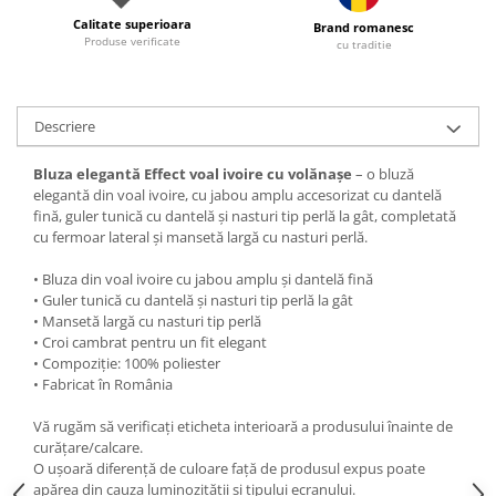
Calitate superioara
Brand romanesc
Produse verificate
cu traditie
Descriere
Bluza elegantă Effect voal ivoire cu volănașe
– o bluză
elegantă din voal ivoire, cu jabou amplu accesorizat cu dantelă
fină, guler tunică cu dantelă și nasturi tip perlă la gât, completată
cu fermoar lateral și mansetă largă cu nasturi perlă.
• Bluza din voal ivoire cu jabou amplu și dantelă fină
• Guler tunică cu dantelă și nasturi tip perlă la gât
• Mansetă largă cu nasturi tip perlă
• Croi cambrat pentru un fit elegant
• Compoziție: 100% poliester
• Fabricat în România
Vă rugăm să verificați eticheta interioară a produsului înainte de
curățare/calcare.
O ușoară diferență de culoare față de produsul expus poate
apărea din cauza luminozității și tipului ecranului.