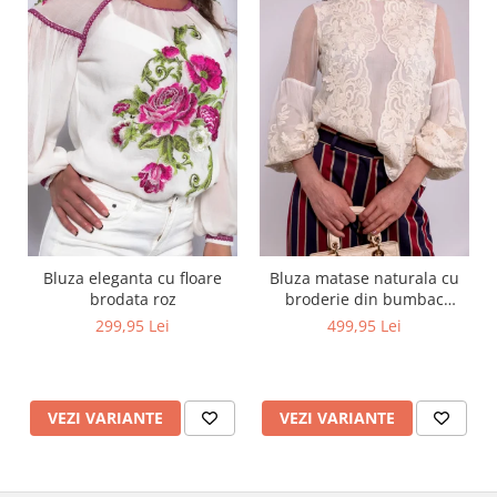
Bluza eleganta cu floare
Bluza matase naturala cu
brodata roz
broderie din bumbac
captusita cu vascoza 100%
299,95 Lei
499,95 Lei
VEZI VARIANTE
VEZI VARIANTE