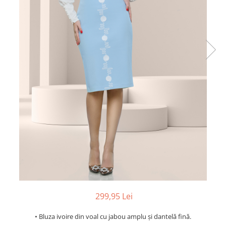
299,95 Lei
• Bluza ivoire din voal cu jabou amplu și dantelă fină.