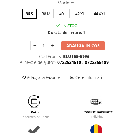
Marime
:
36 S
38 M
40 L
42 XL
44 XXL
IN STOC
Durata de livrare:
1
ADAUGA IN COS
Cod Produs:
BLU165-6996
Ai nevoie de ajutor?
0722534510
/
0722355189
Adauga la Favorite
Cere informatii
Produse masurate
Retur
individual
in termen de 14zile