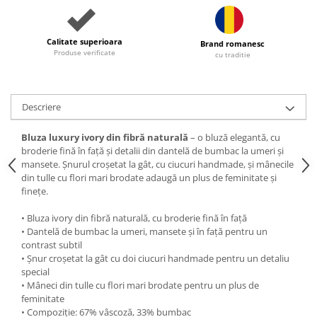
Calitate superioara
Brand romanesc
Produse verificate
cu traditie
Descriere
Bluza luxury ivory din fibră naturală
– o bluză elegantă, cu
broderie fină în față și detalii din dantelă de bumbac la umeri și
mansete. Șnurul croșetat la gât, cu ciucuri handmade, și mânecile
din tulle cu flori mari brodate adaugă un plus de feminitate și
finețe.
• Bluza ivory din fibră naturală, cu broderie fină în față
• Dantelă de bumbac la umeri, mansete și în față pentru un
contrast subtil
• Șnur croșetat la gât cu doi ciucuri handmade pentru un detaliu
special
• Mâneci din tulle cu flori mari brodate pentru un plus de
feminitate
• Compoziție: 67% vâscoză, 33% bumbac