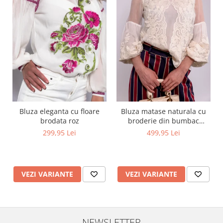
Bluza eleganta cu floare
Bluza matase naturala cu
brodata roz
broderie din bumbac
captusita cu vascoza 100%
299,95 Lei
499,95 Lei
VEZI VARIANTE
VEZI VARIANTE
NEWSLETTER