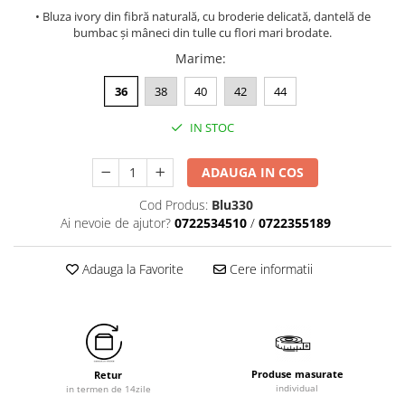
• Bluza ivory din fibră naturală, cu broderie delicată, dantelă de
bumbac și mâneci din tulle cu flori mari brodate.
Marime
:
36
38
40
42
44
IN STOC
ADAUGA IN COS
Cod Produs:
Blu330
Ai nevoie de ajutor?
0722534510
/
0722355189
Adauga la Favorite
Cere informatii
Produse masurate
Retur
individual
in termen de 14zile