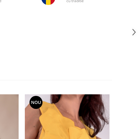
e
cu traditie
NOU