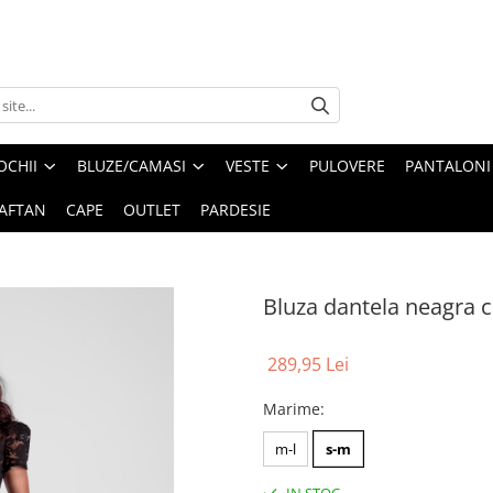
OCHII
BLUZE/CAMASI
VESTE
PULOVERE
PANTALONI
AFTAN
CAPE
OUTLET
PARDESIE
Bluza dantela neagra 
289,95 Lei
Marime
:
m-l
s-m