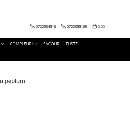
0722534510
0722355189
0,00
COMPLEURI
SACOURI
FUSTE
cu peplum