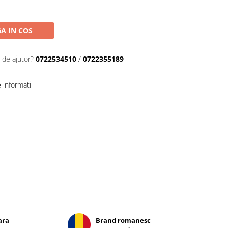
A IN COS
 de ajutor?
0722534510
/
0722355189
informatii
ara
Brand romanesc