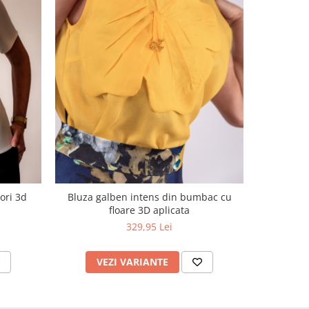
NOU
ori 3d
Bluza galben intens din bumbac cu
Bluza Effe
floare 3D aplicata
mane
329,95 Lei
VEZI VARIANTE
V