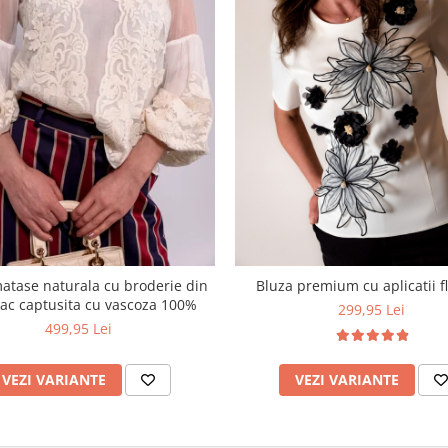
atase naturala cu broderie din
Bluza premium cu aplicatii fl
c captusita cu vascoza 100%
299,95 Lei
499,95 Lei
VEZI VARIANTE
VEZI VARIANTE