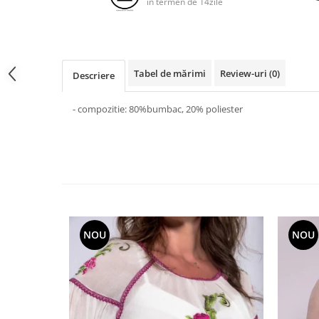
in termen de 14zile
Tabel de mărimi
Review-uri
(0)
Descriere
- compozitie: 80%bumbac, 20% poliester
NOU
NOU