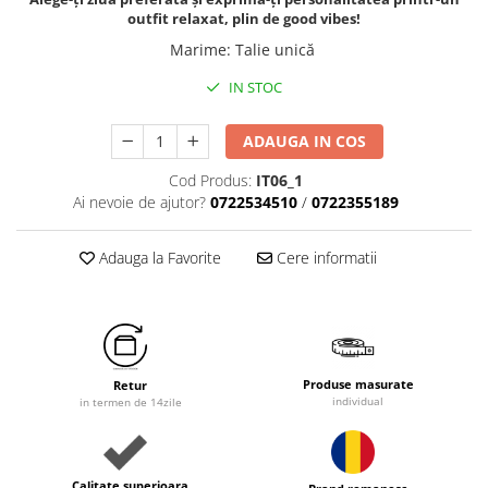
outfit relaxat, plin de good vibes!
Marime
:
Talie unică
IN STOC
ADAUGA IN COS
Cod Produs:
IT06_1
Ai nevoie de ajutor?
0722534510
/
0722355189
Adauga la Favorite
Cere informatii
Produse masurate
Retur
individual
in termen de 14zile
Calitate superioara