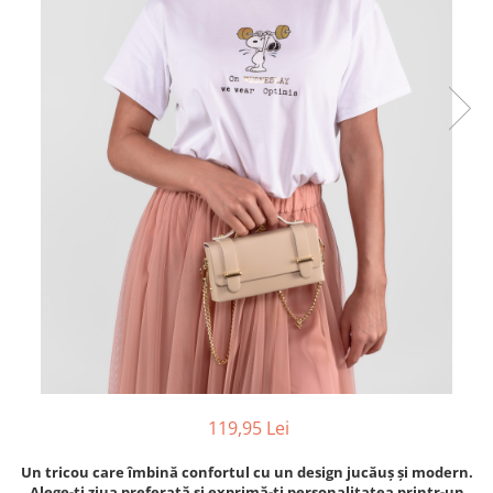
119,95 Lei
Un tricou care îmbină confortul cu un design jucăuș și modern.
Alege-ți ziua preferată și exprimă-ți personalitatea printr-un