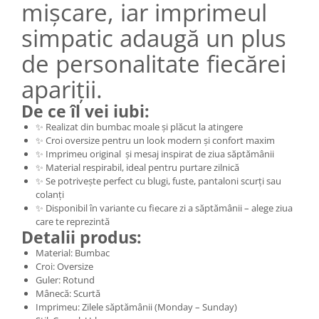
mișcare, iar imprimeul
simpatic adaugă un plus
de personalitate fiecărei
apariții.
De ce îl vei iubi:
✨ Realizat din bumbac moale și plăcut la atingere
✨ Croi oversize pentru un look modern și confort maxim
✨ Imprimeu original și mesaj inspirat de ziua săptămânii
✨ Material respirabil, ideal pentru purtare zilnică
✨ Se potrivește perfect cu blugi, fuste, pantaloni scurți sau
colanți
✨ Disponibil în variante cu fiecare zi a săptămânii – alege ziua
care te reprezintă
Detalii produs:
Material: Bumbac
Croi: Oversize
Guler: Rotund
Mânecă: Scurtă
Imprimeu: Zilele săptămânii (Monday – Sunday)