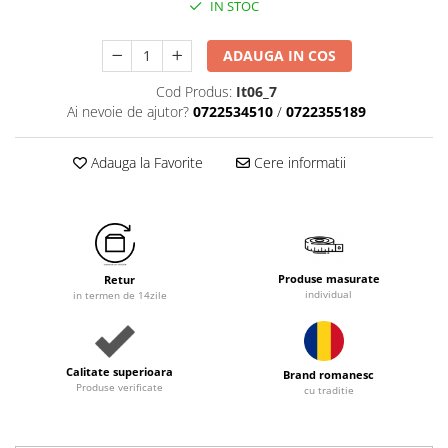
IN STOC
ADAUGA IN COS
Cod Produs:
It06_7
Ai nevoie de ajutor?
0722534510
/
0722355189
Adauga la Favorite
Cere informatii
Produse masurate
Retur
individual
in termen de 14zile
Calitate superioara
Brand romanesc
Produse verificate
cu traditie