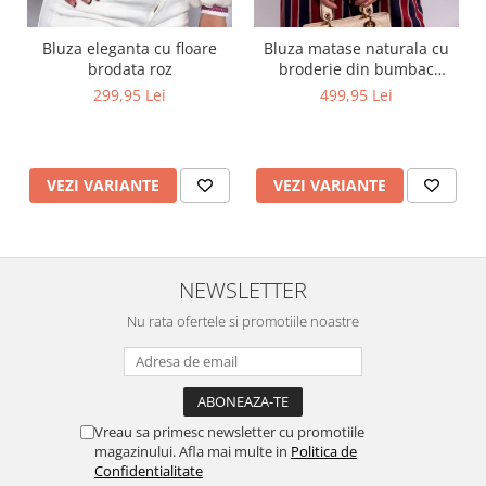
Bluza eleganta cu floare
Bluza matase naturala cu
brodata roz
broderie din bumbac
captusita cu vascoza 100%
299,95 Lei
499,95 Lei
VEZI VARIANTE
VEZI VARIANTE
NEWSLETTER
Nu rata ofertele si promotiile noastre
Vreau sa primesc newsletter cu promotiile
magazinului. Afla mai multe in
Politica de
Confidentialitate