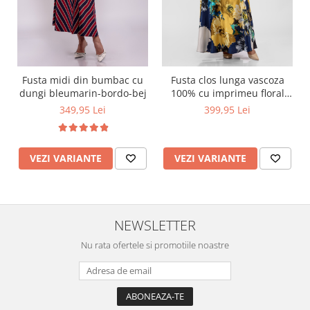
Fusta midi din bumbac cu
Fusta clos lunga vascoza
dungi bleumarin-bordo-bej
100% cu imprimeu floral
maxi galben cu bleumarin
349,95 Lei
399,95 Lei
VEZI VARIANTE
VEZI VARIANTE
NEWSLETTER
Nu rata ofertele si promotiile noastre