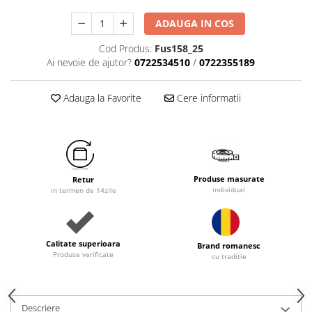
ADAUGA IN COS
Cod Produs:
Fus158_25
Ai nevoie de ajutor?
0722534510
/
0722355189
Adauga la Favorite
Cere informatii
Produse masurate
Retur
individual
in termen de 14zile
Calitate superioara
Brand romanesc
Produse verificate
cu traditie
Descriere