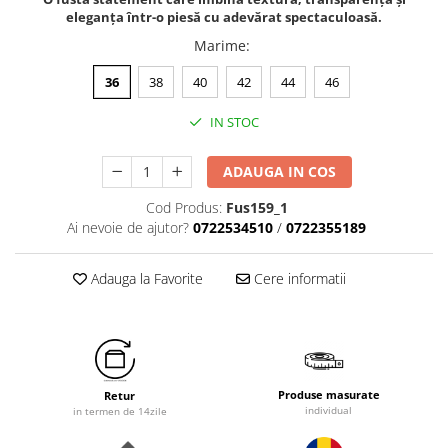
eleganța într-o piesă cu adevărat spectaculoasă.
Marime
:
36
38
40
42
44
46
IN STOC
ADAUGA IN COS
Cod Produs:
Fus159_1
Ai nevoie de ajutor?
0722534510
/
0722355189
Adauga la Favorite
Cere informatii
Produse masurate
Retur
individual
in termen de 14zile