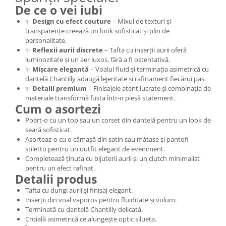
De ce o vei iubi
✨
Design cu efect couture
– Mixul de texturi și
transparențe creează un look sofisticat și plin de
personalitate.
✨
Reflexii aurii discrete
– Tafta cu inserții aurii oferă
luminozitate și un aer luxos, fără a fi ostentativă.
✨
Mișcare elegantă
– Voalul fluid și terminația asimetrică cu
dantelă Chantilly adaugă lejeritate și rafinament fiecărui pas.
✨
Detalii premium
– Finisajele atent lucrate și combinația de
materiale transformă fusta într-o piesă statement.
Cum o asortezi
Poart-o cu un top sau un corset din dantelă pentru un look de
seară sofisticat.
Asorteaz-o cu o cămașă din satin sau mătase și pantofi
stiletto pentru un outfit elegant de eveniment.
Completează ținuta cu bijuterii aurii și un clutch minimalist
pentru un efect rafinat.
Detalii produs
Tafta cu dungi aurii și finisaj elegant.
Inserții din voal vaporos pentru fluiditate și volum.
Terminată cu dantelă Chantilly delicată.
Croială asimetrică ce alungește optic silueta.