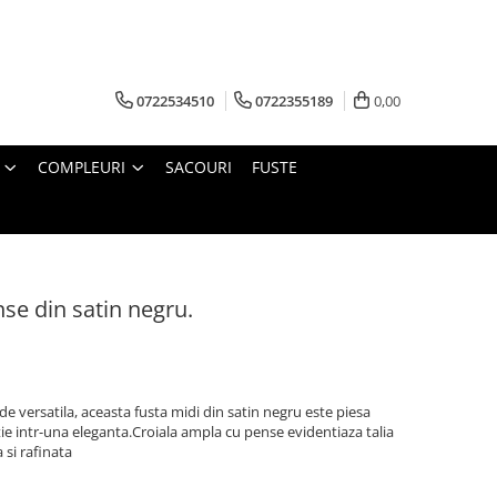
0722534510
0722355189
0,00
COMPLEURI
SACOURI
FUSTE
nse din satin negru.
l de versatila, aceasta fusta midi din satin negru este piesa
tie intr-una eleganta.Croiala ampla cu pense evidentiaza talia
 si rafinata