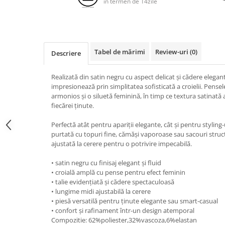
in termen de 14zile
Tabel de mărimi
Review-uri
(0)
Descriere
Realizată din satin negru cu aspect delicat și cădere elegan
impresionează prin simplitatea sofisticată a croielii. Pens
armonios și o siluetă feminină, în timp ce textura satinat
fiecărei ținute.
Perfectă atât pentru apariții elegante, cât și pentru styling
purtată cu topuri fine, cămăși vaporoase sau sacouri struc
ajustată la cerere pentru o potrivire impecabilă.
• satin negru cu finisaj elegant și fluid
• croială amplă cu pense pentru efect feminin
• talie evidențiată și cădere spectaculoasă
• lungime midi ajustabilă la cerere
• piesă versatilă pentru ținute elegante sau smart-casual
• confort și rafinament într-un design atemporal
Compozitie: 62%poliester,32%vascoza,6%elastan