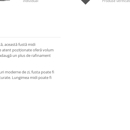
individual
Produse verificat
tă, această fustă midi
ele atent poziționate oferă volum
ă adaugă un plus de rafinament
-uri moderne de zi, fusta poate fi
turate. Lungimea midi poate fi