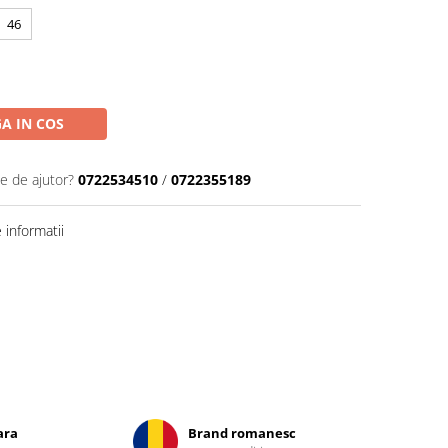
46
A IN COS
ie de ajutor?
0722534510
/
0722355189
informatii
ara
Brand romanesc