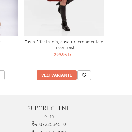
e
Fusta Effect stofa, cusaturi ornamentale
F
in contrast
299,95 Lei
VEZI VARIANTE
V
SUPORT CLIENTI
9 - 16
0722534510