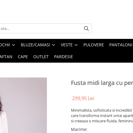
OCHII
BLUZE/CAMASI
VESTE
PULOVERE
PANTALONI
AFTAN
CAPE
OUTLET
PARDESIE
Fusta midi larga cu pe
299,95 Lei
Minimalista, sofisticata si incredibi
care transforma instant orice apari
si creeaza o miscare fluida, feminina
Marime
: