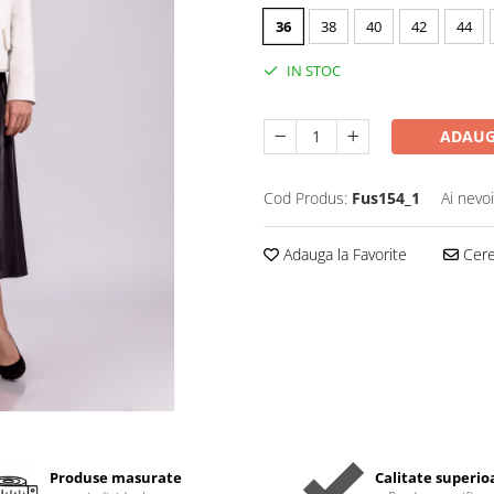
36
38
40
42
44
IN STOC
ADAUG
Cod Produs:
Fus154_1
Ai nevo
Adauga la Favorite
Cere 
Produse masurate
Calitate superio