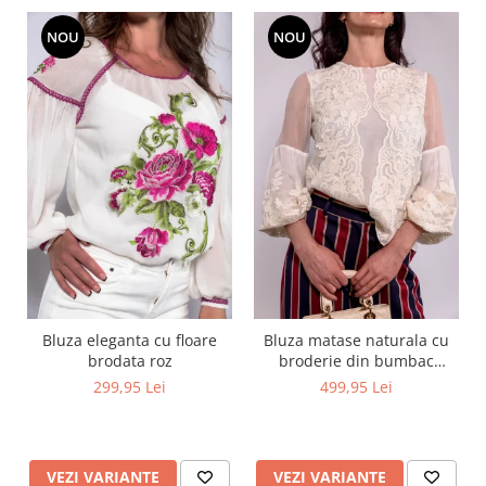
NOU
NOU
Bluza eleganta cu floare
Bluza matase naturala cu
brodata roz
broderie din bumbac
captusita cu vascoza 100%
299,95 Lei
499,95 Lei
VEZI VARIANTE
VEZI VARIANTE