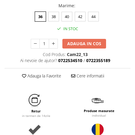
Marime
:
36
38
40
42
44
IN STOC
ADAUGA IN COS
Cod Produs:
Cam22_13
Ai nevoie de ajutor?
0722534510
/
0722355189
Adauga la Favorite
Cere informatii
Produse masurate
Retur
individual
in termen de 14zile