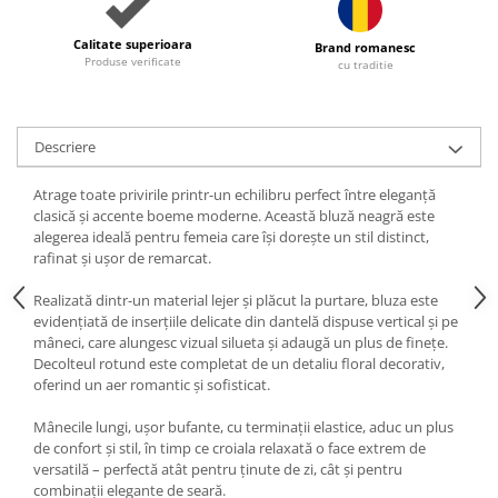
Calitate superioara
Brand romanesc
Produse verificate
cu traditie
Descriere
Atrage toate privirile printr-un echilibru perfect între eleganță
clasică și accente boeme moderne. Această bluză neagră este
alegerea ideală pentru femeia care își dorește un stil distinct,
rafinat și ușor de remarcat.
Realizată dintr-un material lejer și plăcut la purtare, bluza este
evidențiată de inserțiile delicate din dantelă dispuse vertical și pe
mâneci, care alungesc vizual silueta și adaugă un plus de finețe.
Decolteul rotund este completat de un detaliu floral decorativ,
oferind un aer romantic și sofisticat.
Mânecile lungi, ușor bufante, cu terminații elastice, aduc un plus
de confort și stil, în timp ce croiala relaxată o face extrem de
versatilă – perfectă atât pentru ținute de zi, cât și pentru
combinații elegante de seară.