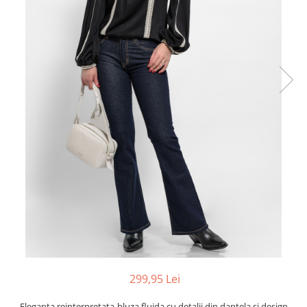
299,95 Lei
Eleganta reinterpretata-bluza fluida cu detalii din dantela si design