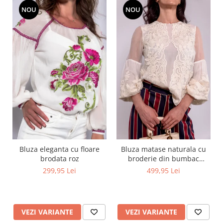
NOU
NOU
Bluza eleganta cu floare
Bluza matase naturala cu
brodata roz
broderie din bumbac
captusita cu vascoza 100%
299,95 Lei
499,95 Lei
VEZI VARIANTE
VEZI VARIANTE