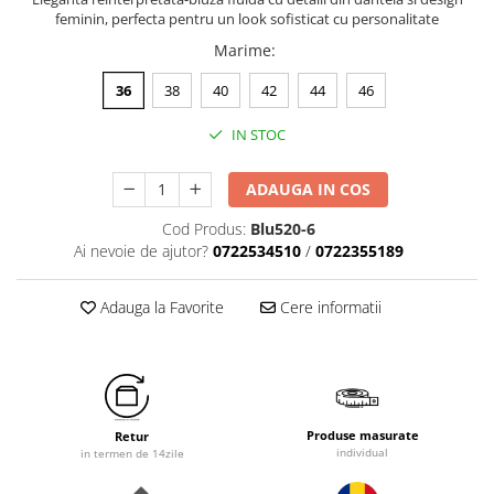
feminin, perfecta pentru un look sofisticat cu personalitate
Marime
:
36
38
40
42
44
46
IN STOC
ADAUGA IN COS
Cod Produs:
Blu520-6
Ai nevoie de ajutor?
0722534510
/
0722355189
Adauga la Favorite
Cere informatii
Produse masurate
Retur
individual
in termen de 14zile