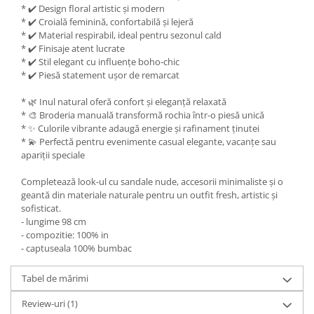
* ✔️ Design floral artistic și modern
* ✔️ Croială feminină, confortabilă și lejeră
* ✔️ Material respirabil, ideal pentru sezonul cald
* ✔️ Finisaje atent lucrate
* ✔️ Stil elegant cu influențe boho-chic
* ✔️ Piesă statement ușor de remarcat
* 🌿 Inul natural oferă confort și eleganță relaxată
* 🎨 Broderia manuală transformă rochia într-o piesă unică
* ✨ Culorile vibrante adaugă energie și rafinament ținutei
* 💫 Perfectă pentru evenimente casual elegante, vacanțe sau
apariții speciale
Completează look-ul cu sandale nude, accesorii minimaliste și o
geantă din materiale naturale pentru un outfit fresh, artistic și
sofisticat.
- lungime 98 cm
- compozitie: 100% in
- captuseala 100% bumbac
Tabel de mărimi
Review-uri
(1)