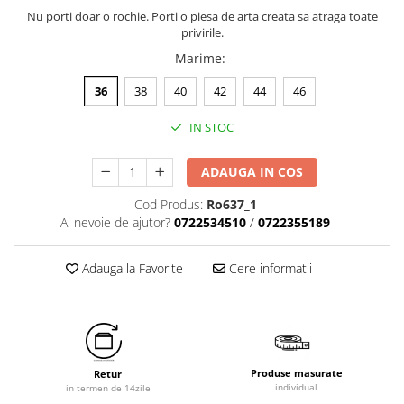
Nu porti doar o rochie. Porti o piesa de arta creata sa atraga toate
privirile.
Marime
:
36
38
40
42
44
46
IN STOC
ADAUGA IN COS
Cod Produs:
Ro637_1
Ai nevoie de ajutor?
0722534510
/
0722355189
Adauga la Favorite
Cere informatii
Produse masurate
Retur
individual
in termen de 14zile