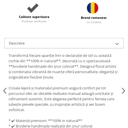
Calitate superioara
Brand romanesc
Produse verificate
cu traditie
Descriere
Transformă fiecare apariție într-o declarație de stil cu această
rochie din **100% in natural**, decorată cu o spectaculoasă
**broderie handmade din șnur colorat**. Designul floral artistic
și combinația vibrantă de nuanțe oferă personalitate, eleganță și
originalitate fiecărei ținute.
Croiala lejeră și materialul premium asigură confort pe tot
parcursul zilei, iar detaliile realizate manual adaugă unicitate și
rafinament autentic. Este alegerea perfectă pentru femeia care
iubește piesele speciale, cu inspirație artistică și aer boem
sofisticat.
* ✔️ Material premium: **100% in natural**
* ✔️ Broderie handmade realizată din șnur colorat