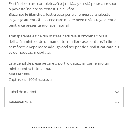
Există piese care completează o ținută… și există piese care spun
o poveste înainte să rostești un cuvânt.
Bluză Étoile Blanche a fost creată pentru femeia care iubește
eleganța autentică — aceea care nu are nevoie să atragă atenția,
pentru că prezența ei o face natural.
Transparențele fine din mătase naturală și broderia florală
delicată amintesc de rafinamentul marilor case couture, în timp
ce mânecile vaporoase adaugă acel aer poetic și sofisticat care nu
se demodează niciodată.
Este genul de piesă pe care o porți o dată… iar oamenii o țin
minte pentru totdeauna.
Matase 100%
Captuseala 100% vascoza
Tabel de mărimi
Review-uri
(0)