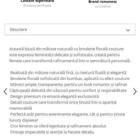
Calitate superioara
Brand romanesc
Produse verificate
cu traditie
Descriere
Această bluză din mătase naturală cu broderie florală couture
este expresia feminității delicate și sofisticate, creată pentru
femeia care transformă rafinamentul într-o semnătură personală.
Realizată din mătase naturală fină, cu textură fluidă și elegantă
Broderie florală sofisticată din bumbac, aplicată cu efect couture
Mâneci ample, transparente, pentru un look romantic și rafinat
Căptușeală delicată din vâscoză pentru confort și respirabilitate
Design premium ce emană eleganță exclusivistă
Detalii couture care transformă orice ținută într-o apariție
memorabilă
Perfectă atât pentru evenimente elegante, cât și pentru ținute
luxury daywear
Croi feminin ce oferă lejeritate și rafinament absolut
Finisaje impecabile și atenție la fiecare detaliu