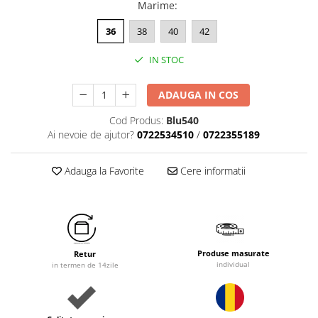
Marime
:
36
38
40
42
IN STOC
ADAUGA IN COS
Cod Produs:
Blu540
Ai nevoie de ajutor?
0722534510
/
0722355189
Adauga la Favorite
Cere informatii
Produse masurate
Retur
individual
in termen de 14zile