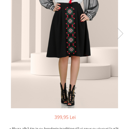
399,95 Lei
• Bluza albă tip ie cu broderie tradițională și snur cu ciucuri la gât.