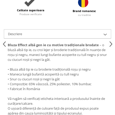
Calitate superioara
Brand romanesc
Produse verificate
cu traditie
Descriere
Bluza Effect albă gen ie cu motive tradiționale brodate
– o
bluză albă tip ie, cu croi lejer și broderie tradițională în nuanțe de
roșu și negru, maneci lungi bufante acoperite cu tull negru și snur
cu ciucuri roșii și negri la gât.
• Bluza albă tip ie cu broderie tradițională roșu și negru
• Maneca lungă bufantă acoperită cu tull negru
• Snur cu ciucuri roșii și negri la gât
• Compoziție: 65% vâscoză, 25% poliester, 10% bumbac
• Fabricat în România
Vă rugăm să verificați eticheta interioară a produsului înainte de
curățare/calcare.
O ușoară diferență de culoare față de produsul expus poate
apărea din cauza luminozității și tipului ecranului.