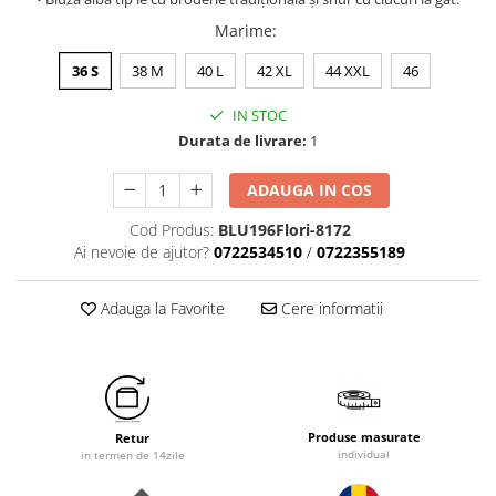
Marime
:
36 S
38 M
40 L
42 XL
44 XXL
46
IN STOC
Durata de livrare:
1
ADAUGA IN COS
Cod Produs:
BLU196Flori-8172
Ai nevoie de ajutor?
0722534510
/
0722355189
Adauga la Favorite
Cere informatii
Produse masurate
Retur
individual
in termen de 14zile