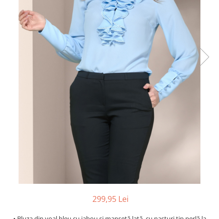
299,95 Lei
• Bluza din voal bleu cu jabou și manșetă lată, cu nasturi tip perlă la