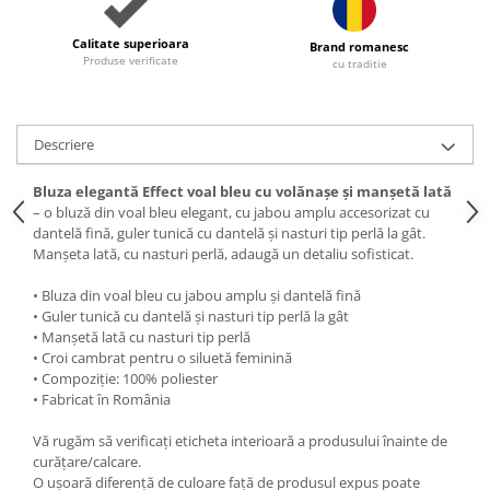
Calitate superioara
Brand romanesc
Produse verificate
cu traditie
Descriere
Bluza elegantă Effect voal bleu cu volănașe și manșetă lată
– o bluză din voal bleu elegant, cu jabou amplu accesorizat cu
dantelă fină, guler tunică cu dantelă și nasturi tip perlă la gât.
Manșeta lată, cu nasturi perlă, adaugă un detaliu sofisticat.
• Bluza din voal bleu cu jabou amplu și dantelă fină
• Guler tunică cu dantelă și nasturi tip perlă la gât
• Manșetă lată cu nasturi tip perlă
• Croi cambrat pentru o siluetă feminină
• Compoziție: 100% poliester
• Fabricat în România
Vă rugăm să verificați eticheta interioară a produsului înainte de
curățare/calcare.
O ușoară diferență de culoare față de produsul expus poate