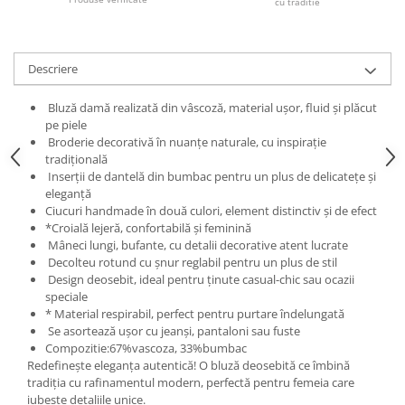
cu traditie
Descriere
Bluză damă realizată din vâscoză, material ușor, fluid și plăcut
pe piele
Broderie decorativă în nuanțe naturale, cu inspirație
tradițională
Inserții de dantelă din bumbac pentru un plus de delicatețe și
eleganță
Ciucuri handmade în două culori, element distinctiv și de efect
*Croială lejeră, confortabilă și feminină
Mâneci lungi, bufante, cu detalii decorative atent lucrate
Decolteu rotund cu șnur reglabil pentru un plus de stil
Design deosebit, ideal pentru ținute casual-chic sau ocazii
speciale
* Material respirabil, perfect pentru purtare îndelungată
Se asortează ușor cu jeanși, pantaloni sau fuste
Compozitie:67%vascoza, 33%bumbac
Redefinește eleganța autentică! O bluză deosebită ce îmbină
tradiția cu rafinamentul modern, perfectă pentru femeia care
iubește detaliile unice.