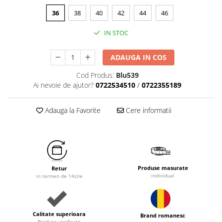
36
38
40
42
44
46
IN STOC
ADAUGA IN COS
Cod Produs:
Blu539
Ai nevoie de ajutor?
0722534510
/
0722355189
Adauga la Favorite
Cere informatii
Produse masurate
Retur
individual
in termen de 14zile
Calitate superioara
Brand romanesc
Produse verificate