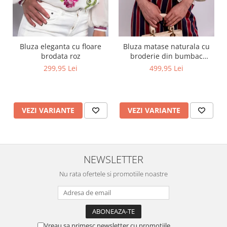
Bluza eleganta cu floare
Bluza matase naturala cu
brodata roz
broderie din bumbac
captusita cu vascoza 100%
299,95 Lei
499,95 Lei
VEZI VARIANTE
VEZI VARIANTE
NEWSLETTER
Nu rata ofertele si promotiile noastre
Vreau sa primesc newsletter cu promotiile