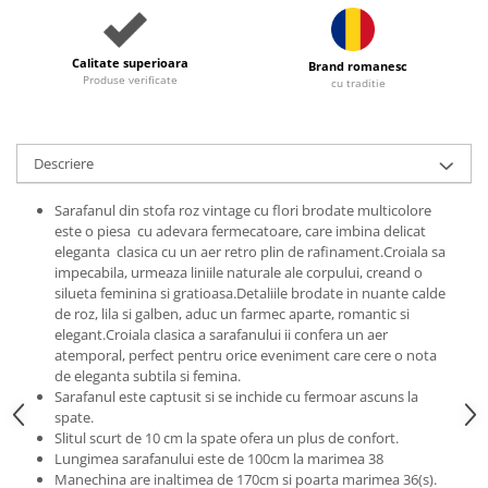
Calitate superioara
Brand romanesc
Produse verificate
cu traditie
Descriere
Sarafanul din stofa roz vintage cu flori brodate multicolore
este o piesa cu adevara fermecatoare, care imbina delicat
eleganta clasica cu un aer retro plin de rafinament.Croiala sa
impecabila, urmeaza liniile naturale ale corpului, creand o
silueta feminina si gratioasa.Detaliile brodate in nuante calde
de roz, lila si galben, aduc un farmec aparte, romantic si
elegant.Croiala clasica a sarafanului ii confera un aer
atemporal, perfect pentru orice eveniment care cere o nota
de eleganta subtila si femina.
Sarafanul este captusit si se inchide cu fermoar ascuns la
spate.
Slitul scurt de 10 cm la spate ofera un plus de confort.
Lungimea sarafanului este de 100cm la marimea 38
Manechina are inaltimea de 170cm si poarta marimea 36(s).