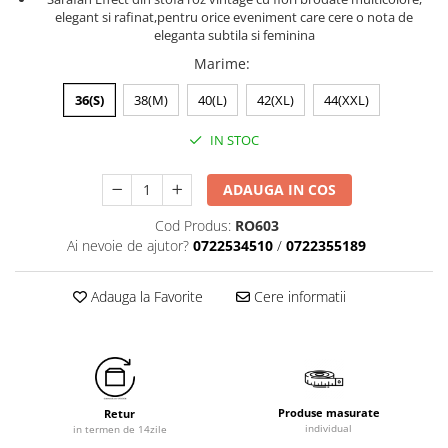
elegant si rafinat,pentru orice eveniment care cere o nota de
eleganta subtila si feminina
Marime
:
36(S)
38(M)
40(L)
42(XL)
44(XXL)
IN STOC
ADAUGA IN COS
Cod Produs:
RO603
Ai nevoie de ajutor?
0722534510
/
0722355189
Adauga la Favorite
Cere informatii
Produse masurate
Retur
individual
in termen de 14zile