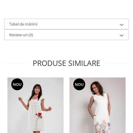
Tabel de mărimi
Review-uri
(0)
PRODUSE SIMILARE
NOU
NOU