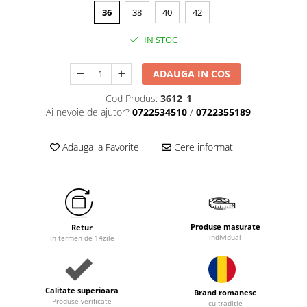
36
38
40
42
IN STOC
ADAUGA IN COS
Cod Produs:
3612_1
Ai nevoie de ajutor?
0722534510
/
0722355189
Adauga la Favorite
Cere informatii
Produse masurate
Retur
individual
in termen de 14zile
Calitate superioara
Brand romanesc
Produse verificate
cu traditie