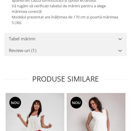
apărea din cauza luminozității și tipului ecranului.
Vă rugăm să verificați tabelul de mărimi pentru a alege
mărimea corectă!
Modelul prezentat are înălțimea de 170 cm și poartă mărimea
S (36).
Tabel mărimi
Review-uri
(1)
PRODUSE SIMILARE
NOU
NOU