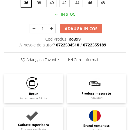
36
38
40
42
44
46
48
IN STOC
ADAUGA IN COS
Cod Produs:
Ro399
Ai nevoie de ajutor?
0722534510
/
0722355189
Adauga la Favorite
Cere informatii
Produse masurate
Retur
individual
in termen de 14zile
Calitate superioara
Brand romanesc
Produse verificate