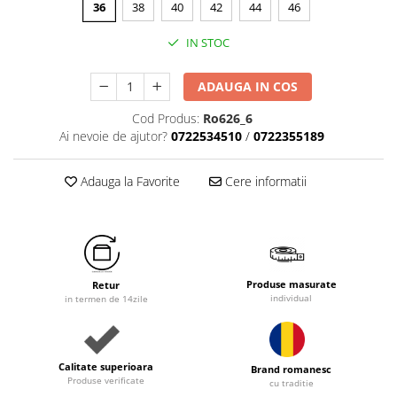
36
38
40
42
44
46
IN STOC
ADAUGA IN COS
Cod Produs:
Ro626_6
Ai nevoie de ajutor?
0722534510
/
0722355189
Adauga la Favorite
Cere informatii
Produse masurate
Retur
individual
in termen de 14zile
Calitate superioara
Brand romanesc
Produse verificate
cu traditie