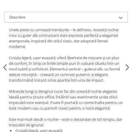
Descriere
Unele piese nu urmează trendurile – le definesc. Această rochie
mov cu guler alb contrastant este expresia perfectă a eleganței
atemporale, inspirată din stilul clasic, dar adaptată femeii
moderne.
Croiala lejeră, ușor evazată, oferă libertate de mișcare și un plus
de confort, în timp ce liniile simple pun în valoare silueta într-un
mod subtil și sofisticat. Elementul central – gulerul alb, cu formă
delicat rotunjită – creează un contrast puternic și elegant,
transformând instant orice apariție într-una de impact.
Mânecile lungi și designul curat fac din această rochie alegerea
ideală pentru ținute office, întâlniri sau evenimente unde stilul
impecabil este esențial. Poate fi purtată cu cizme înalte pentru un
look modern sau cu pantofi clasici pentru o notă elegantă.
Este mai mult decât o rochie – este o declarație de stil simplu, dar
imposibil de ignorat
Croială lejeră, ușor evazată