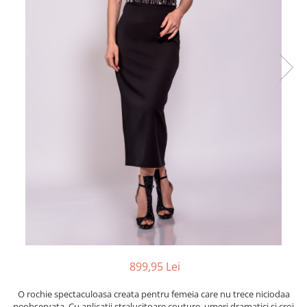
899,95 Lei
O rochie spectaculoasa creata pentru femeia care nu trece niciodaa
neobservata. Cu aplicatii stralucitoare couture, umeri dramatici si croi