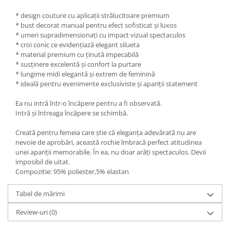
* design couture cu aplicații strălucitoare premium
* bust decorat manual pentru efect sofisticat și luxos
* umeri supradimensionați cu impact vizual spectaculos
* croi conic ce evidențiază elegant silueta
* material premium cu ținută impecabilă
* susținere excelentă și confort la purtare
* lungime midi elegantă și extrem de feminină
* ideală pentru evenimente exclusiviste și apariții statement
Ea nu intră într-o încăpere pentru a fi observată.
Intră și întreaga încăpere se schimbă.
Creată pentru femeia care știe că eleganța adevărată nu are
nevoie de aprobări, această rochie îmbracă perfect atitudinea
unei apariții memorabile. În ea, nu doar arăți spectaculos. Devii
imposibil de uitat.
Compozitie: 95% poliester,5% elastan
Tabel de mărimi
Review-uri
(0)