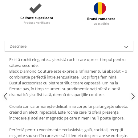
Calitate superioara
Brand romanesc
Produse verificate
cu traditie
Descriere
Există rochii elegante… și există rochii care opresc timpul pentru
câteva secunde.
Black Diamond Couture este expresia rafinamentului absolut – o
combinație perfectă între senzualitate, lux și forță feminină.
Bustul accesorizat cu pietre strălucitoare captează lumina la
fiecare pas, în timp ce umerii supradimensionați oferă o notă
dramatică și sofisticată, demnă de aparițiile couture.
Croiala conică urmărește delicat linia corpului și alungește silueta,
creând un efect impecabil. Este rochia care îți oferă prezență,
încredere și acel aer magnetic pe care nimeni nu îl poate ignora.
Perfectă pentru evenimente exclusiviste, gală, cocktail, recepții
elegante sau seri în care vrei să fii femeia despre care se vorbește.