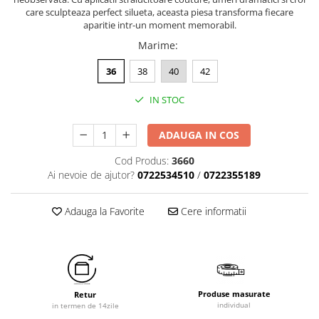
care sculpteaza perfect silueta, aceasta piesa transforma fiecare
aparitie intr-un moment memorabil.
Marime
:
36
38
40
42
IN STOC
ADAUGA IN COS
Cod Produs:
3660
Ai nevoie de ajutor?
0722534510
/
0722355189
Adauga la Favorite
Cere informatii
Produse masurate
Retur
individual
in termen de 14zile