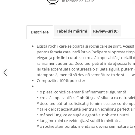
in termen de 14zile
Tabel de mărimi
Review-uri
(0)
Descriere
Există rochii care se poartă și rochii care se simt. Aceas
pentru femeia care intră într-o încăpere și oprește timp
eleganța prin linii curate, o croială impecabilă și detali
rafinament autentic. Decolteul pătrat îmbrățișează femi
iar talia accentuată conturează o siluetă sigură, puternică
atemporală, menită să devină semnătura ta de stil — as
Compozitie: 100% poliester
* o piesă iconică ce emană rafinament și siguranță
* croială impecabilă ce îmbrățișează silueta cu naturale
* decolteu pătrat, sofisticat și feminin, cu aer contemp
* talie delicat accentuată pentru un echilibru perfect al
* mâneci lungi ce adaugă eleganță și noblețe ținutei
* lungime mini ce evidențiază subtil feminitatea
* o rochie atemporală, menită să devină semnătura ta d