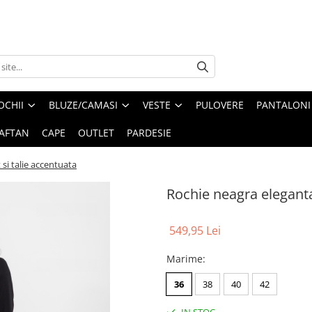
OCHII
BLUZE/CAMASI
VESTE
PULOVERE
PANTALONI
AFTAN
CAPE
OUTLET
PARDESIE
si talie accentuata
Rochie neagra eleganta
549,95 Lei
Marime
:
36
38
40
42