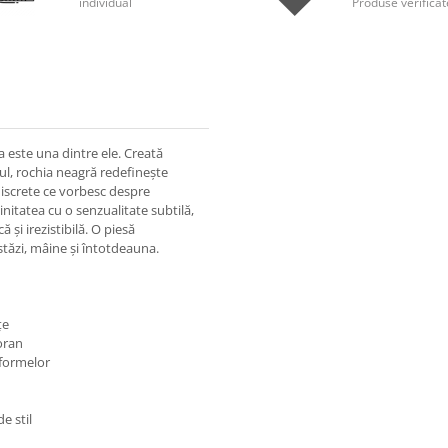
individual
Produse verificat
ta este una dintre ele. Creată
ul, rochia neagră redefinește
i discrete ce vorbesc despre
nitatea cu o senzualitate subtilă,
 și irezistibilă. O piesă
tăzi, mâine și întotdeauna.
țe
oran
 formelor
e stil