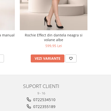
ta manual
Rochie Effect din dantela neagra si
Sarafan cu
volane albe
599,95 Lei
VEZI VARIANTE
V
SUPORT CLIENTI
9 - 16
0722534510
0722355189