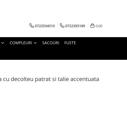
0722534510
0722355189
0,00
COMPLEURI
SACOURI
FUSTE
 cu decolteu patrat si talie accentuata