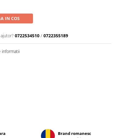
A IN COS
 ajutor?
0722534510
/
0722355189
informatii
ara
Brand romanesc