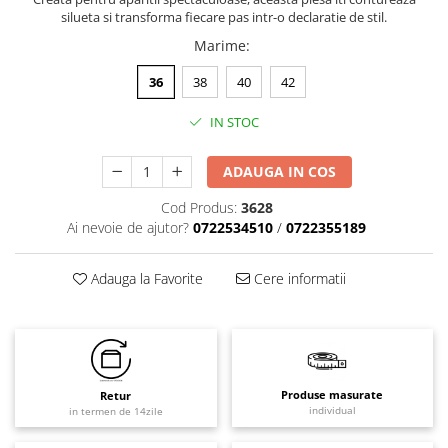
silueta si transforma fiecare pas intr-o declaratie de stil.
Marime
:
36
38
40
42
IN STOC
ADAUGA IN COS
Cod Produs:
3628
Ai nevoie de ajutor?
0722534510
/
0722355189
Adauga la Favorite
Cere informatii
Produse masurate
Retur
individual
in termen de 14zile