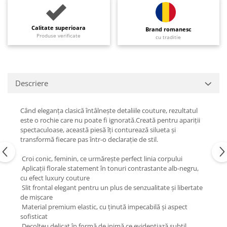
Calitate superioara
Brand romanesc
Produse verificate
cu traditie
Descriere
Când eleganța clasică întâlnește detaliile couture, rezultatul
este o rochie care nu poate fi ignorată.Creată pentru apariții
spectaculoase, această piesă îți conturează silueta și
transformă fiecare pas într-o declarație de stil.
Croi conic, feminin, ce urmărește perfect linia corpului
Aplicații florale statement în tonuri contrastante alb-negru,
cu efect luxury couture
Slit frontal elegant pentru un plus de senzualitate și libertate
de mișcare
Material premium elastic, cu ținută impecabilă și aspect
sofisticat
Decolteu delicat în formă de inimă ce evidențiază subtil