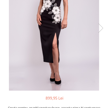
899,95 Lei
Creata pentru aparitii spectaculoase, aceasta piesa iti contureaza