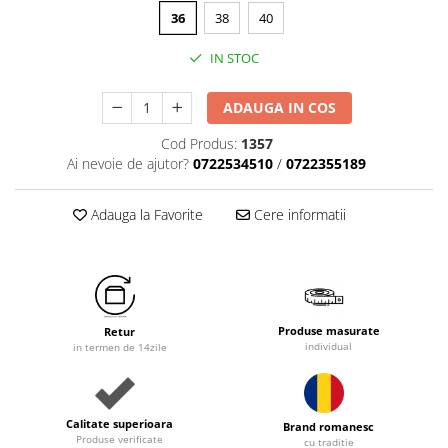
36
38
40
IN STOC
ADAUGA IN COS
Cod Produs:
1357
Ai nevoie de ajutor?
0722534510
/
0722355189
Adauga la Favorite
Cere informatii
Produse masurate
Retur
individual
in termen de 14zile
Calitate superioara
Brand romanesc
Produse verificate
cu traditie