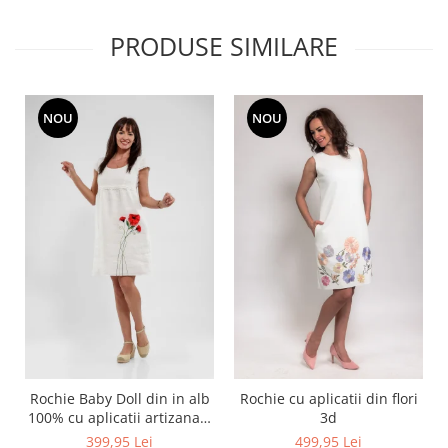
PRODUSE SIMILARE
NOU
NOU
Rochie Baby Doll din in alb
Rochie cu aplicatii din flori
100% cu aplicatii artizanale
3d
maci rosii
399,95 Lei
499,95 Lei