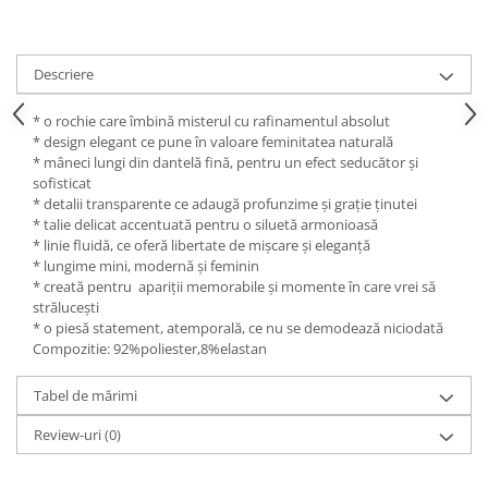
Descriere
* o rochie care îmbină misterul cu rafinamentul absolut
* design elegant ce pune în valoare feminitatea naturală
* mâneci lungi din dantelă fină, pentru un efect seducător și
sofisticat
* detalii transparente ce adaugă profunzime și grație ținutei
* talie delicat accentuată pentru o siluetă armonioasă
* linie fluidă, ce oferă libertate de mișcare și eleganță
* lungime mini, modernă și feminin
* creată pentru apariții memorabile și momente în care vrei să
strălucești
* o piesă statement, atemporală, ce nu se demodează niciodată
Compozitie: 92%poliester,8%elastan
Tabel de mărimi
Review-uri
(0)