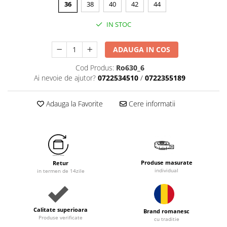
36
38
40
42
44
IN STOC
ADAUGA IN COS
Cod Produs:
Ro630_6
Ai nevoie de ajutor?
0722534510
/
0722355189
Adauga la Favorite
Cere informatii
Produse masurate
Retur
individual
in termen de 14zile
Calitate superioara
Brand romanesc
Produse verificate
cu traditie