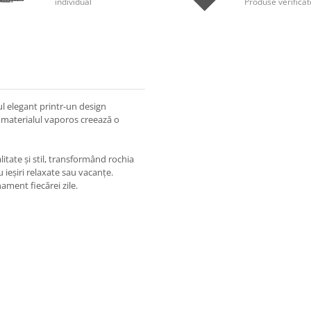
individual
Produse verificat
ul elegant printr-un design
și materialul vaporos creează o
tate și stil, transformând rochia
u ieșiri relaxate sau vacanțe.
nament fiecărei zile.