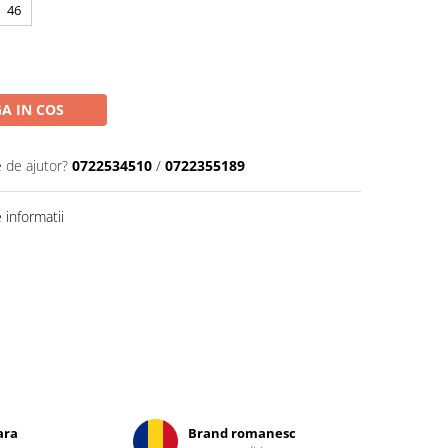
46
A IN COS
e de ajutor?
0722534510
/
0722355189
informatii
ara
Brand romanesc