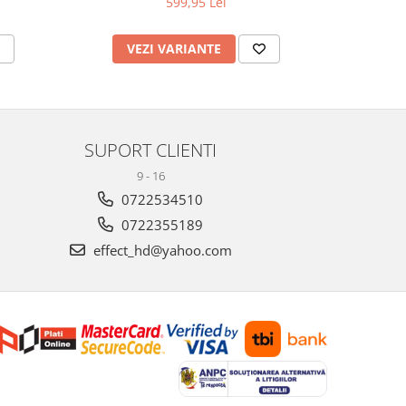
599,95 Lei
VEZI VARIANTE
V
SUPORT CLIENTI
9 - 16
0722534510
0722355189
effect_hd@yahoo.com