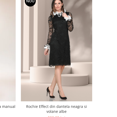
NOU
NOU
ta manual
Rochie Effect din dantela neagra si
Sarafan cu
volane albe