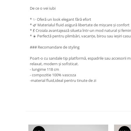
De ce o vei iubi
* ✨ Oferă un look elegant fără efort
* 🌿 Materialul fluid asigură libertate de mișcare și confort
* 💃 Croiala avantajează silueta într-un mod natural și femi
* ☀️ Perfectă pentru plimbări, vacanțe, birou sau ieșiri casu
### Recomandare de styling
Poart-o cu sandale tip platformă, espadrile sau accesorii 
relaxat, modern și sofisticat.
- lungime 118 cm
- compozitie 100% vascoza
-material fluid,ideal pentru tinute de zi