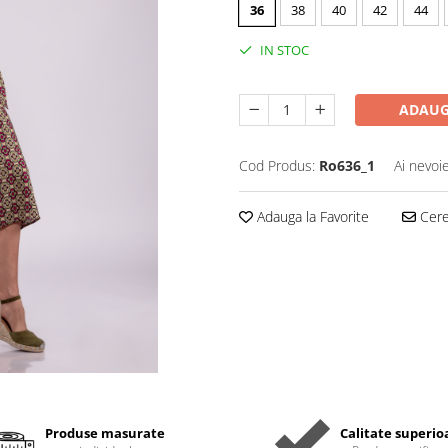
36
38
40
42
44
IN STOC
ADAUG
Cod Produs:
Ro636_1
Ai nevoi
Adauga la Favorite
Cere 
Produse masurate
Calitate superio