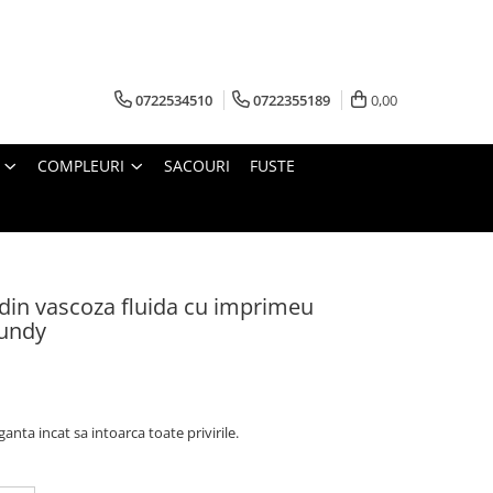
0722534510
0722355189
0,00
COMPLEURI
SACOURI
FUSTE
din vascoza fluida cu imprimeu
gundy
ganta incat sa intoarca toate privirile.