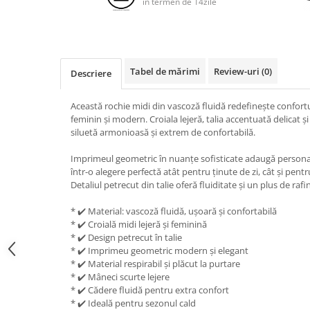
in termen de 14zile
Tabel de mărimi
Review-uri
(0)
Descriere
Această rochie midi din vascoză fluidă redefinește confort
feminin și modern. Croiala lejeră, talia accentuată delicat 
siluetă armonioasă și extrem de confortabilă.
Imprimeul geometric în nuanțe sofisticate adaugă personali
într-o alegere perfectă atât pentru ținute de zi, cât și pentr
Detaliul petrecut din talie oferă fluiditate și un plus de rafi
* ✔️ Material: vascoză fluidă, ușoară și confortabilă
* ✔️ Croială midi lejeră și feminină
* ✔️ Design petrecut în talie
* ✔️ Imprimeu geometric modern și elegant
* ✔️ Material respirabil și plăcut la purtare
* ✔️ Mâneci scurte lejere
* ✔️ Cădere fluidă pentru extra confort
* ✔️ Ideală pentru sezonul cald