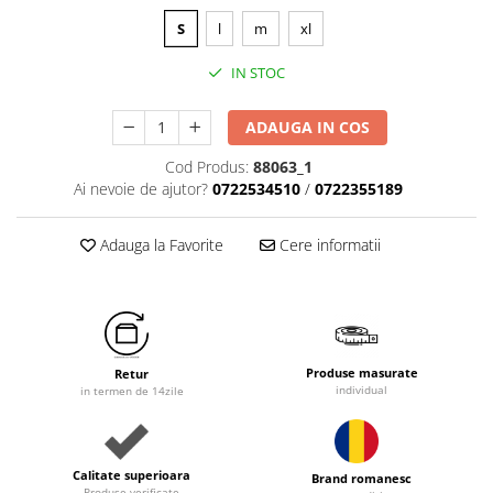
S
l
m
xl
IN STOC
ADAUGA IN COS
Cod Produs:
88063_1
Ai nevoie de ajutor?
0722534510
/
0722355189
Adauga la Favorite
Cere informatii
Produse masurate
Retur
individual
in termen de 14zile
Calitate superioara
Brand romanesc
Produse verificate