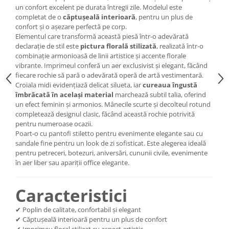
un confort excelent pe durata întregii zile. Modelul este
completat de o
căptușeală interioară
, pentru un plus de
confort și o așezare perfectă pe corp.
Elementul care transformă această piesă într-o adevărată
declarație de stil este
pictura florală stilizată
, realizată într-o
combinație armonioasă de linii artistice și accente florale
vibrante. Imprimeul conferă un aer exclusivist și elegant, făcând
fiecare rochie să pară o adevărată operă de artă vestimentară.
Croiala midi evidențiază delicat silueta, iar
cureaua îngustă
îmbrăcată în același material
marchează subtil talia, oferind
un efect feminin și armonios. Mânecile scurte și decolteul rotund
completează designul clasic, făcând această rochie potrivită
pentru numeroase ocazii.
Poart-o cu pantofi stiletto pentru evenimente elegante sau cu
sandale fine pentru un look de zi sofisticat. Este alegerea ideală
pentru petreceri, botezuri, aniversări, cununii civile, evenimente
în aer liber sau apariții office elegante.
Caracteristici
✔ Poplin de calitate, confortabil și elegant
✔ Căptușeală interioară pentru un plus de confort