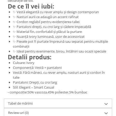
declarație de stil.
De ce îl vei iubi:
✨ Vestă elegantă cu rever amplu și design contemporan
✨ Nasturi aurii ce adaugă un accent rafinat
✨ Cordon reglabil pentru evidențierea taliei
✨ Pantaloni drepți, cu croi larg și cădere impecabilă
✨ Material fin, confortabil și plăcut la purtare
✨ Nuanță ivory luminoasă, ușor de accesorizat
✨ Piesele pot fi purtate împreună sau separat pentru multiple
combinații
✨ Ideal pentru evenimente, birou, întâlniri sau ocazii speciale
Detalii produs:
Culoare: Ivory
Componență: Vestă + pantaloni
Vestă: Fără mâneci, cu rever amplu, nasturi aurii și cordon în
talie
Pantaloni: Drepți, cu croi larg
Stil: Elegant – Smart Casual
- compozitie:50% vascoza,45% poliester,5% bumbac
Tabel de mărimi
Review-uri
(0)