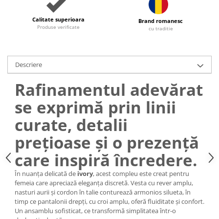
Calitate superioara
Brand romanesc
Produse verificate
cu traditie
Descriere
Rafinamentul adevărat
se exprimă prin linii
curate, detalii
prețioase și o prezență
care inspiră încredere.
În nuanța delicată de
ivory
, acest compleu este creat pentru
femeia care apreciază eleganța discretă. Vesta cu rever amplu,
nasturi aurii și cordon în talie conturează armonios silueta, în
timp ce pantalonii drepți, cu croi amplu, oferă fluiditate și confort.
Un ansamblu sofisticat, ce transformă simplitatea într-o