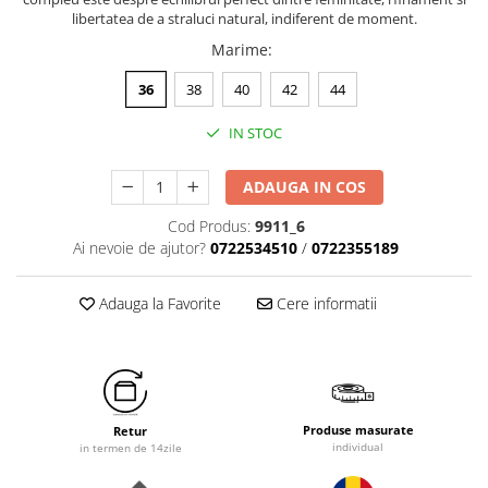
libertatea de a straluci natural, indiferent de moment.
Marime
:
36
38
40
42
44
IN STOC
ADAUGA IN COS
Cod Produs:
9911_6
Ai nevoie de ajutor?
0722534510
/
0722355189
Adauga la Favorite
Cere informatii
Produse masurate
Retur
individual
in termen de 14zile