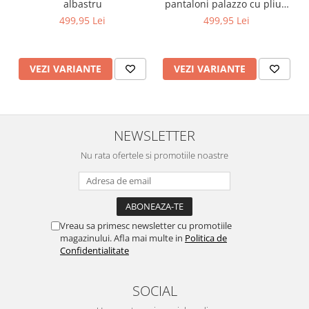
albastru
pantaloni palazzo cu pliuri
si bluza asimetrica cu
499,95 Lei
499,95 Lei
nasturi la spate
VEZI VARIANTE
VEZI VARIANTE
NEWSLETTER
Nu rata ofertele si promotiile noastre
Vreau sa primesc newsletter cu promotiile
magazinului. Afla mai multe in
Politica de
Confidentialitate
SOCIAL