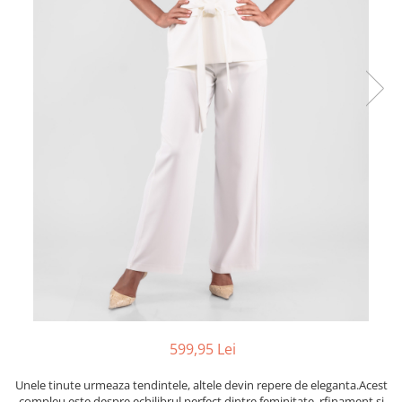
599,95 Lei
Unele tinute urmeaza tendintele, altele devin repere de eleganta.Acest
compleu este despre echilibrul perfect dintre feminitate, rfinament si