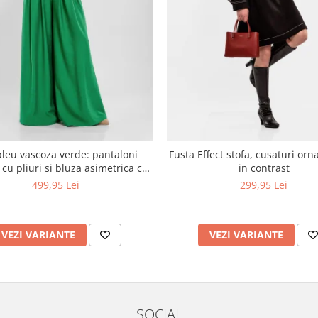
eu vascoza verde: pantaloni
Fusta Effect stofa, cusaturi ornamentale
 cu pliuri si bluza asimetrica cu
in contrast
nasturi la spate
499,95 Lei
299,95 Lei
VEZI VARIANTE
VEZI VARIANTE
SOCIAL