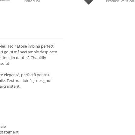
individual
Produse verificat
eul Noir Étoile îmbină perfect
eri goi și mâneci ample despicate
e fine din dantelă Chantilly
solut.
ere elegantă, perfectă pentru
le. Textura fluidă și designul
arci instant.
iale
ă statement