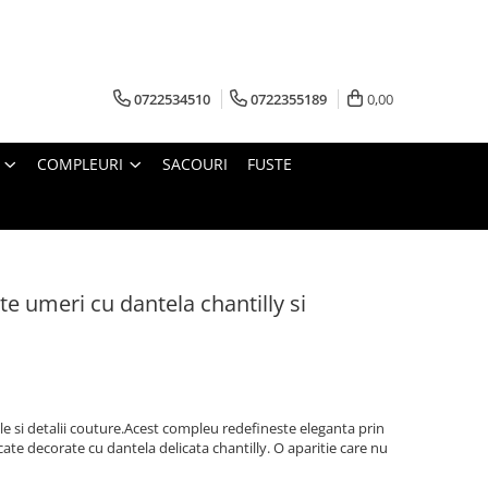
0722534510
0722355189
0,00
COMPLEURI
SACOURI
FUSTE
 umeri cu dantela chantilly si
le si detalii couture.Acest compleu redefineste eleganta prin
icate decorate cu dantela delicata chantilly. O aparitie care nu