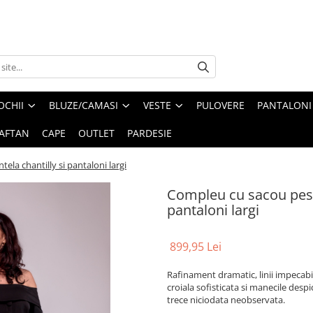
OCHII
BLUZE/CAMASI
VESTE
PULOVERE
PANTALONI
AFTAN
CAPE
OUTLET
PARDESIE
la chantilly si pantaloni largi
Compleu cu sacou peste
pantaloni largi
899,95 Lei
Rafinament dramatic, linii impecabi
croiala sofisticata si manecile desp
trece niciodata neobservata.