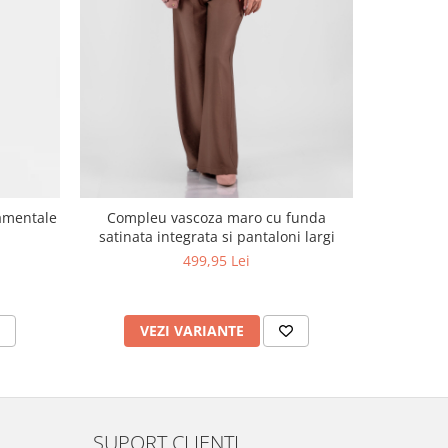
Compleu vascoza maro cu funda
Compleu Ef
satinata integrata si pantaloni largi
499,95 Lei
VEZI VARIANTE
V
SUPORT CLIENTI