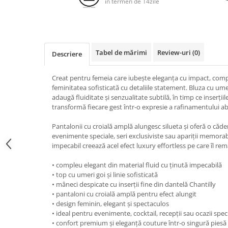
in termen de 14zile
Tabel de mărimi
Review-uri
(0)
Descriere
Creat pentru femeia care iubește eleganța cu impact, compl
feminitatea sofisticată cu detaliile statement. Bluza cu um
adaugă fluiditate și senzualitate subtilă, în timp ce inserțiil
transformă fiecare gest într-o expresie a rafinamentului ab
Pantalonii cu croială amplă alungesc silueta și oferă o căd
evenimente speciale, seri exclusiviste sau apariții memorabi
impecabil creează acel efect luxury effortless pe care îl rem
• compleu elegant din material fluid cu ținută impecabilă
• top cu umeri goi și linie sofisticată
• mâneci despicate cu inserții fine din dantelă Chantilly
• pantaloni cu croială amplă pentru efect alungit
• design feminin, elegant și spectaculos
• ideal pentru evenimente, cocktail, recepții sau ocazii spec
• confort premium și eleganță couture într-o singură pies