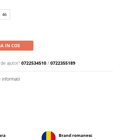
46
A IN COS
 de ajutor?
0722534510
/
0722355189
informatii
ara
Brand romanesc