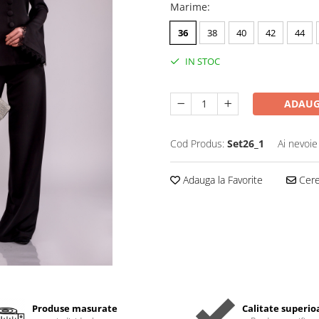
Marime
:
36
38
40
42
44
IN STOC
ADAUG
Cod Produs:
Set26_1
Ai nevoie
Adauga la Favorite
Cere 
Produse masurate
Calitate superio