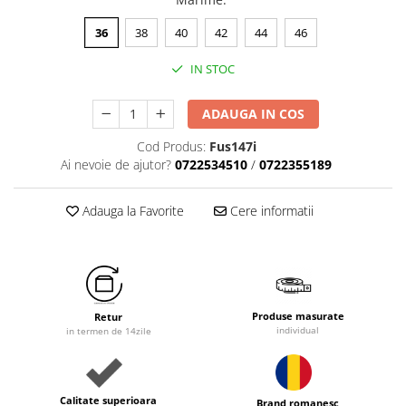
36
38
40
42
44
46
IN STOC
ADAUGA IN COS
Cod Produs:
Fus147i
Ai nevoie de ajutor?
0722534510
/
0722355189
Adauga la Favorite
Cere informatii
Produse masurate
Retur
individual
in termen de 14zile
Calitate superioara
Brand romanesc