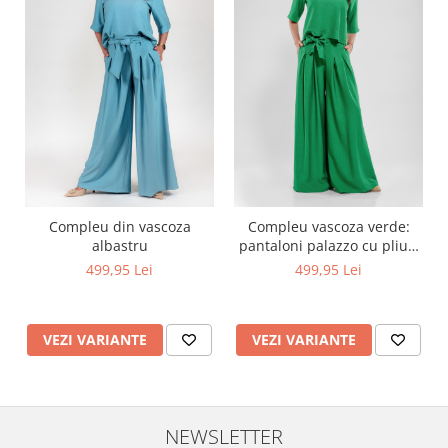
Compleu din vascoza
Compleu vascoza verde:
albastru
pantaloni palazzo cu pliuri
si bluza asimetrica cu
499,95 Lei
499,95 Lei
nasturi la spate
VEZI VARIANTE
VEZI VARIANTE
NEWSLETTER