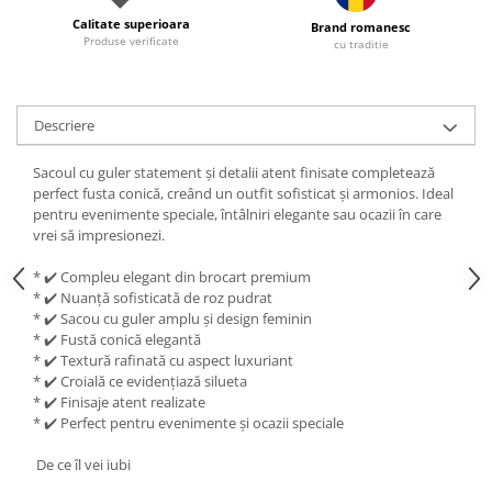
Calitate superioara
Brand romanesc
Produse verificate
cu traditie
Descriere
Sacoul cu guler statement și detalii atent finisate completează
perfect fusta conică, creând un outfit sofisticat și armonios. Ideal
pentru evenimente speciale, întâlniri elegante sau ocazii în care
vrei să impresionezi.
* ✔️ Compleu elegant din brocart premium
* ✔️ Nuanță sofisticată de roz pudrat
* ✔️ Sacou cu guler amplu și design feminin
* ✔️ Fustă conică elegantă
* ✔️ Textură rafinată cu aspect luxuriant
* ✔️ Croială ce evidențiază silueta
* ✔️ Finisaje atent realizate
* ✔️ Perfect pentru evenimente și ocazii speciale
De ce îl vei iubi