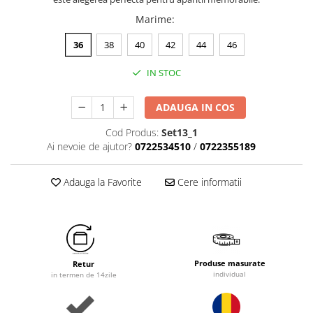
Marime
:
36
38
40
42
44
46
IN STOC
ADAUGA IN COS
Cod Produs:
Set13_1
Ai nevoie de ajutor?
0722534510
/
0722355189
Adauga la Favorite
Cere informatii
Produse masurate
Retur
individual
in termen de 14zile