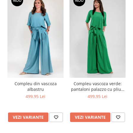
NOU
NOU
Compleu din vascoza
Compleu vascoza verde:
albastru
pantaloni palazzo cu pliuri
si bluza asimetrica cu
499,95 Lei
499,95 Lei
nasturi la spate
VEZI VARIANTE
VEZI VARIANTE