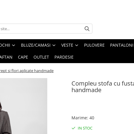
OCHII
BLUZE/CAMASI
VESTE
PULOVERE
PANTALONI
AFTAN
CAPE
OUTLET
PARDESIE
rept si flori aplicate handmade
Compleu stofa cu fusta 
handmade
Marime
:
40
IN STOC