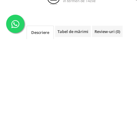
in termen de 14zile
Tabel de mărimi
Review-uri
(0)
Descriere
Compozitie: 80%poliester,20%lana
NOU
NOU