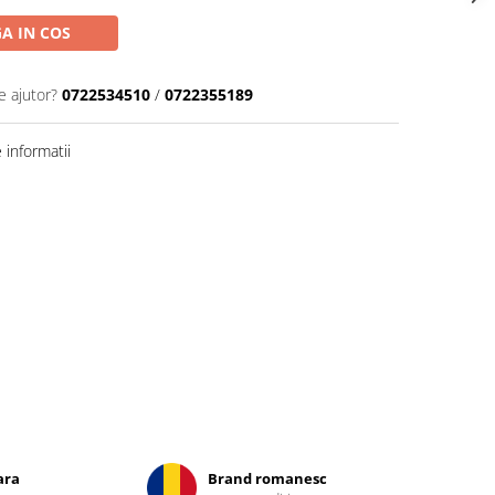
A IN COS
e ajutor?
0722534510
/
0722355189
informatii
ara
Brand romanesc