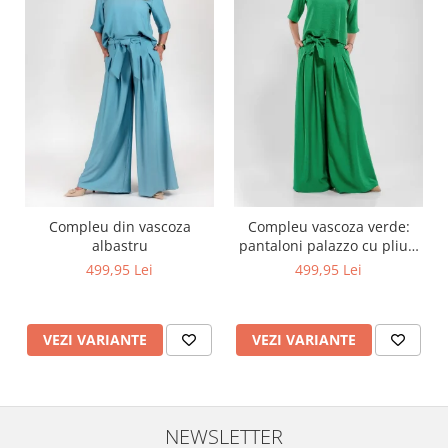
Compleu din vascoza
Compleu vascoza verde:
albastru
pantaloni palazzo cu pliuri
si bluza asimetrica cu
499,95 Lei
499,95 Lei
nasturi la spate
VEZI VARIANTE
VEZI VARIANTE
NEWSLETTER