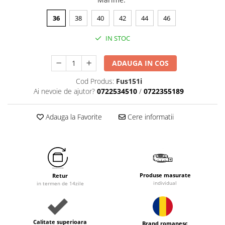
36
38
40
42
44
46
IN STOC
ADAUGA IN COS
Cod Produs:
Fus151i
Ai nevoie de ajutor?
0722534510
/
0722355189
Adauga la Favorite
Cere informatii
Produse masurate
Retur
individual
in termen de 14zile
Calitate superioara
Brand romanesc