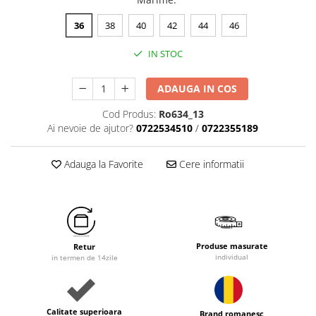
36
38
40
42
44
46
IN STOC
ADAUGA IN COS
Cod Produs:
Ro634_13
Ai nevoie de ajutor?
0722534510
/
0722355189
Adauga la Favorite
Cere informatii
Produse masurate
Retur
individual
in termen de 14zile
Calitate superioara
Brand romanesc