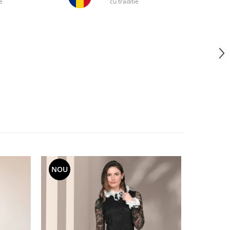
e
cu traditie
NOU