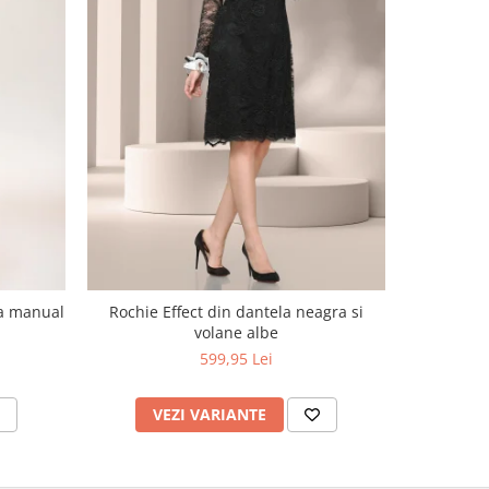
NOU
ta manual
Rochie Effect din dantela neagra si
Sarafan cu
volane albe
599,95 Lei
VEZI VARIANTE
V