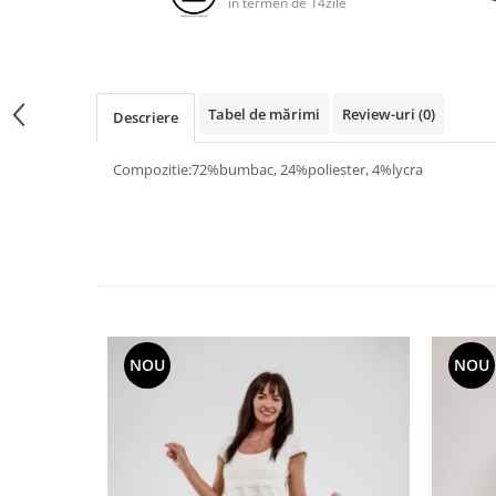
in termen de 14zile
Tabel de mărimi
Review-uri
(0)
Descriere
Compozitie:72%bumbac, 24%poliester, 4%lycra
NOU
NOU