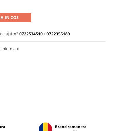
A IN COS
 de ajutor?
0722534510
/
0722355189
informatii
ara
Brand romanesc