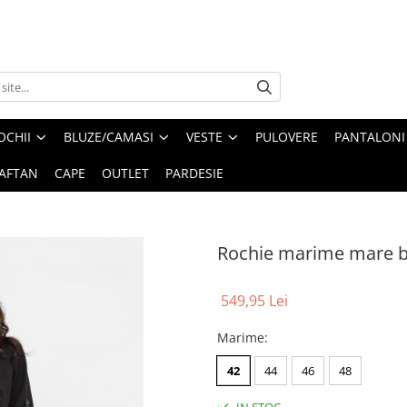
OCHII
BLUZE/CAMASI
VESTE
PULOVERE
PANTALONI
AFTAN
CAPE
OUTLET
PARDESIE
Rochie marime mare b
549,95 Lei
Marime
:
42
44
46
48