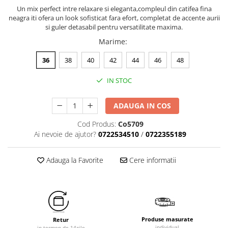
Un mix perfect intre relaxare si eleganta,compleul din catifea fina
neagra iti ofera un look sofisticat fara efort, completat de accente aurii
si guler detasabil pentru versatilitate maxima.
Marime
:
36
38
40
42
44
46
48
IN STOC
ADAUGA IN COS
Cod Produs:
Co5709
Ai nevoie de ajutor?
0722534510
/
0722355189
Adauga la Favorite
Cere informatii
Produse masurate
Retur
individual
in termen de 14zile