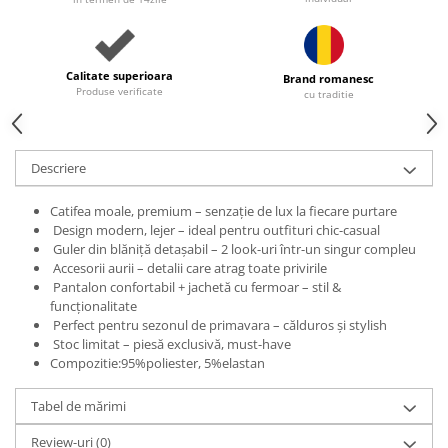
Calitate superioara
Brand romanesc
Produse verificate
cu traditie
Descriere
Catifea moale, premium – senzație de lux la fiecare purtare
Design modern, lejer – ideal pentru outfituri chic-casual
Guler din blăniță detașabil – 2 look-uri într-un singur compleu
Accesorii aurii – detalii care atrag toate privirile
Pantalon confortabil + jachetă cu fermoar – stil &
funcționalitate
Perfect pentru sezonul de primavara – călduros și stylish
Stoc limitat – piesă exclusivă, must-have
Compozitie:95%poliester, 5%elastan
Tabel de mărimi
Review-uri
(0)