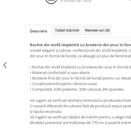
in termen de 14zile
Tabel mărimi
Review-uri
(0)
Descriere
Rochie din stofă împletită cu broderie din șnur în fo
model elegant și rafinat, confecționat din stofă împletită, 
din șnur în formă de fundă, ce adaugă un plus de feminitate 
• Rochie din stofă împletită cu broderie din șnur în formă 
• Material confortabil și ușor elastic
• Broderie fină din șnur în formă de fundă pentru un detali
• Croială potrivită pentru diverse ocazii
• Compoziție: 62% poliester, 32% vâscoză, 6% spandex
Vă rugăm să verificați eticheta interioară a produsului înai
O ușoară diferență de culoare față de produsul expus poat
și tipului ecranului.
Vă rugăm să verificați tabelul de mărimi pentru a alege mă
Modelul prezentat are înălțimea de 170 cm și poartă mărim