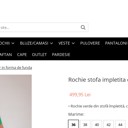
OCHII
BLUZE/CAMASI
VESTE
PULOVERE
PANTALONI
AFTAN
CAPE
OUTLET
PARDESIE
r in forma de funda
Rochie stofa impletita
499,95 Lei
• Rochie verde din stofă împletită, 
Marime
:
36
38
40
42
44