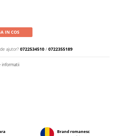
A IN COS
 de ajutor?
0722534510
/
0722355189
informatii
ara
Brand romanesc