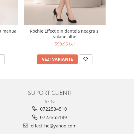
ta manual
Rochie Effect din dantela neagra si
Sarafan cu
volane albe
599,95 Lei
VEZI VARIANTE
V
SUPORT CLIENTI
9 - 16
0722534510
0722355189
effect_hd@yahoo.com