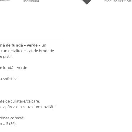
individual
Produse verificat
rmă de fundă – verde
– un
cu un detaliu delicat de broderie
și stil.
de fundă – verde
u sofisticat
nte de curățare/calcare.
e apărea din cauza luminozității
rimea corectă!
ea S (36).