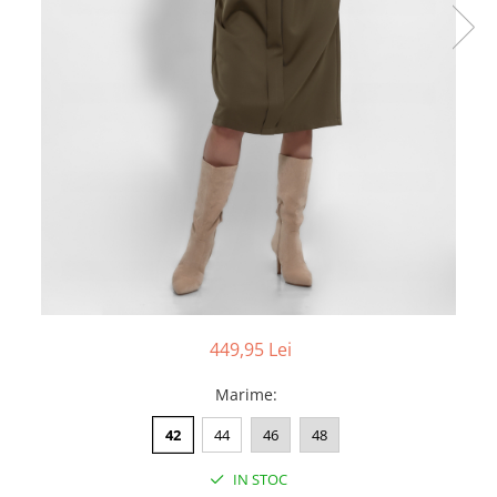
449,95 Lei
Marime
:
42
44
46
48
IN STOC