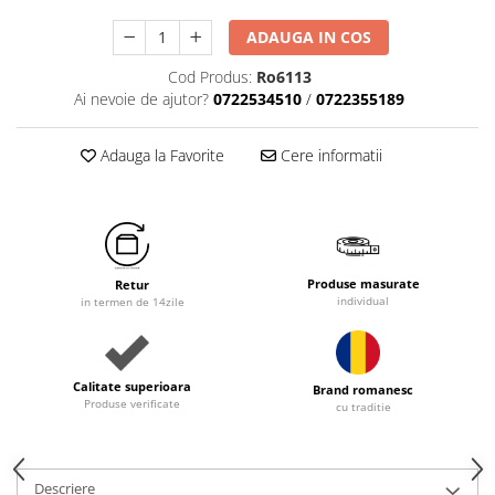
ADAUGA IN COS
Cod Produs:
Ro6113
Ai nevoie de ajutor?
0722534510
/
0722355189
Adauga la Favorite
Cere informatii
Produse masurate
Retur
individual
in termen de 14zile
Calitate superioara
Brand romanesc
Produse verificate
cu traditie
Descriere