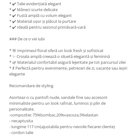
* ✔️ Talie evidențiată elegant
* ✔️ Mâneci scurte delicate
* ✔️ Fustă amplă cu volum elegant
* ✔️ Material ușor și plăcut la purtare
* ✔️ Ideală pentru sezonul primăvară-vară
### De ce o vei iubi
* 🌸 Imprimeul floral oferă un look fresh și sofisticat
* ✨ Croiala amplă creează o siluetă elegantă și feminină
* 🌿 Materialul confortabil asigură lejeritate pe tot parcursul zilei
* 💃 Perfectă pentru evenimente, petreceri de zi, vacanțe sau ieșiri
elegante
Recomandare de styling
Asorteaz-o cu pantofi nude, sandale fine sau accesorii
minimaliste pentru un look rafinat, luminos și plin de
personalitate.
-compozitie: 75%bumbac,20%vascoza,5%elastan
- necaptusita
- lungime 117 cm(ajustabila pentru nevoile fiecarei cliente)
- cordon talie