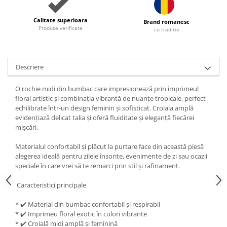
Calitate superioara
Brand romanesc
Produse verificate
cu traditie
Descriere
O rochie midi din bumbac care impresionează prin imprimeul
floral artistic și combinația vibrantă de nuanțe tropicale, perfect
echilibrate într-un design feminin și sofisticat. Croiala amplă
evidențiază delicat talia și oferă fluiditate și eleganță fiecărei
mișcări.
Materialul confortabil și plăcut la purtare face din această piesă
alegerea ideală pentru zilele însorite, evenimente de zi sau ocazii
speciale în care vrei să te remarci prin stil și rafinament.
Caracteristici principale
* ✔️ Material din bumbac confortabil și respirabil
* ✔️ Imprimeu floral exotic în culori vibrante
* ✔️ Croială midi amplă și feminină