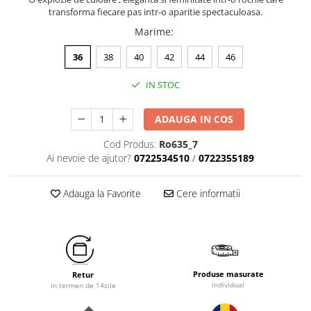
transforma fiecare pas intr-o aparitie spectaculoasa.
Marime
:
36
38
40
42
44
46
IN STOC
ADAUGA IN COS
Cod Produs:
Ro635_7
Ai nevoie de ajutor?
0722534510
/
0722355189
Adauga la Favorite
Cere informatii
Produse masurate
Retur
individual
in termen de 14zile