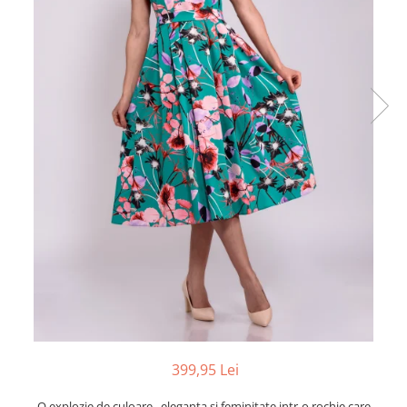
399,95 Lei
O explozie de culoare , eleganta si feminitate intr-o rochie care